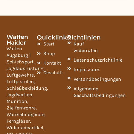
Waffen
Quicklinks
Richtlinien
Haider
Start
Kauf
Waffen
widerrufen
Shop
Augsburg |
Datenschutzrichtlinie
Schießsport,
Kontakt
Jagdausrüstung,
Impressum
Geschäft
Luftgewehre,
Versandbedingungen
Luftpistolen,
Schießbekleidung,
Allgemeine
Jagdwaffen,
Geschäftsbedingungen
Munition,
Zielfernrohre,
Wärmebildgeräte,
Ferngläser,
Widerladeartikel,