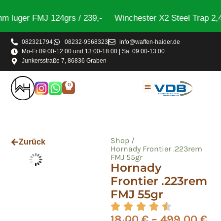
luger FMJ 124grs / 239,-
Winchester X2 Steel Trap 2,4
082321794
08232-9568323
info@waffen-haider.de
Mo-Fr 09:00-12:00 und 13:00-18:00 | Sa: 09:00-13:00
Junkersstraße 7, 86836 Graben
0
Shop /
Zurück
Hornady Frontier .223rem
FMJ 55gr
Hornady
Frontier .223rem
FMJ 55gr
18,00
€
–
499,00
€