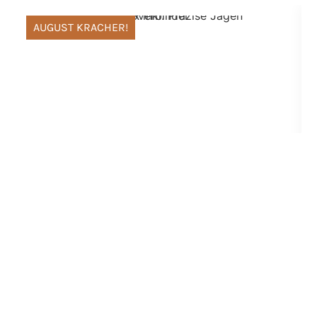
AUGUST KRACHER!
Vorsatzgeräte
,
Adapter und
Zubehör
,
Nachtsicht und
Wärmebild
Nocpix Mate H38R inkl. Präzise Jagen
Klemmhülse + Duoverbinder
2499,00
€
2379,00
€