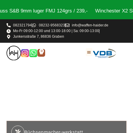
 9mm luger FMJ 124grs / 239,-
Winchester X2 Steel Tra
082321794
08232-9568323
info@waffen-haider.de
Mo-Fr 09:00-12:00 und 13:00-18:00 | Sa: 09:00-13:00
Junkersstraße 7, 86836 Graben
0
Herzlich Willkommen bei
WAFFEN HAIDER
Zwischen Augsburg und Landsberg direkt an der B17
Für Ihren Erfolg in der Jagd und im Schießsport
Jetzt entdecken
Büchsenmacher-werkstatt