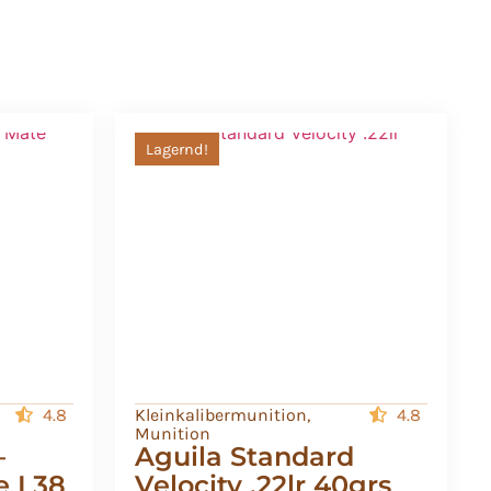
Lagernd!
4.8
Kleinkalibermunition
,
4.8
Munition
–
Aguila Standard
e L38
Velocity .22lr 40grs