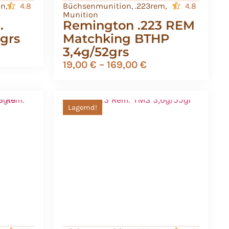
on
,
4.8
Büchsenmunition
,
.223rem
,
4.8
Munition
.
Remington .223 REM
0grs
Matchking BTHP
3,4g/52grs
19,00
€
–
169,00
€
Lagernd!