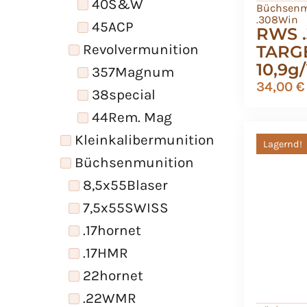
40S&W
Büchsenm
.308Win
45ACP
RWS .
Revolvermunition
TARGE
10,9g
357Magnum
34,00
€
38special
44Rem. Mag
Kleinkalibermunition
Lagernd!
Büchsenmunition
8,5x55Blaser
7,5x55SWISS
.17hornet
.17HMR
22hornet
.22WMR