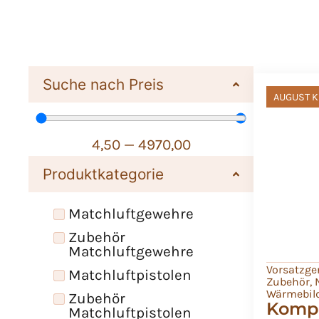
Suche nach Preis
AUGUST K
4,50
—
4970,00
Produktkategorie
Matchluftgewehre
Zubehör
Matchluftgewehre
Vorsatzge
Matchluftpistolen
Zubehör
,
Wärmebil
Zubehör
Kompl
Matchluftpistolen