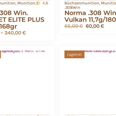
unition
,
Munition
,
4.8
Büchsenmunition
,
Muniti
.308Win
308 Win.
Norma .308 Win
T ELITE PLUS
Vulkan 11,7g/18
/168gr
65,00
€
60,00
€
–
340,00
€
Lagernd!