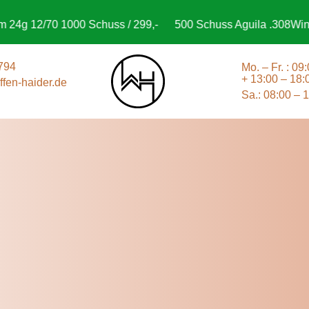
 1000 Schuss / 299,-
500 Schuss Aguila .308Win FMJBT 150 
794
Mo. – Fr. : 09
+ 13:00 – 18:
fen-haider.de
Sa.: 08:00 – 