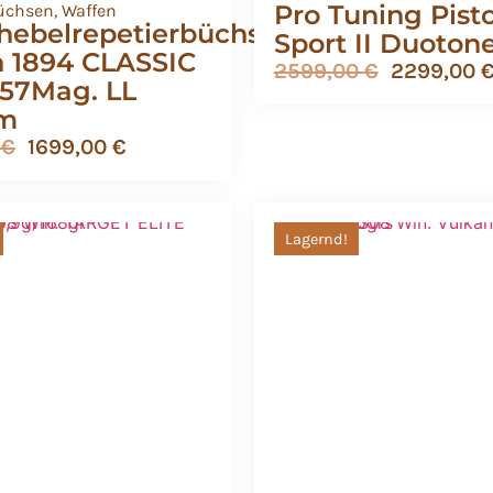
Pro Tuning Pisto
üchsen
,
Waffen
hebelrepetierbüchse
Sport II Duoton
n 1894 CLASSIC
2599,00
€
2299,00
.357Mag. LL
cm
0
€
1699,00
€
Lagernd!