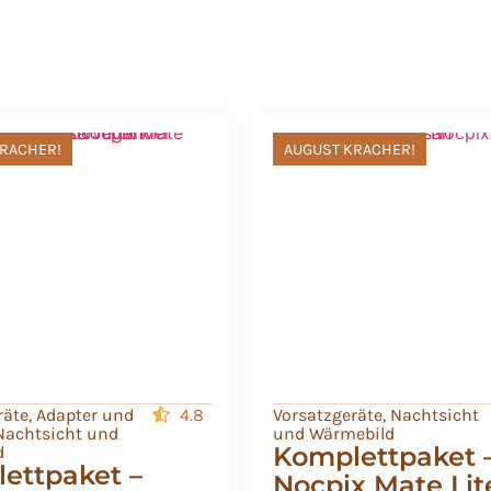
RACHER!
AUGUST KRACHER!
räte
,
Adapter und
4.8
Vorsatzgeräte
,
Nachtsicht
Nachtsicht und
und Wärmebild
Komplettpaket 
d
ettpaket –
Nocpix Mate Lit