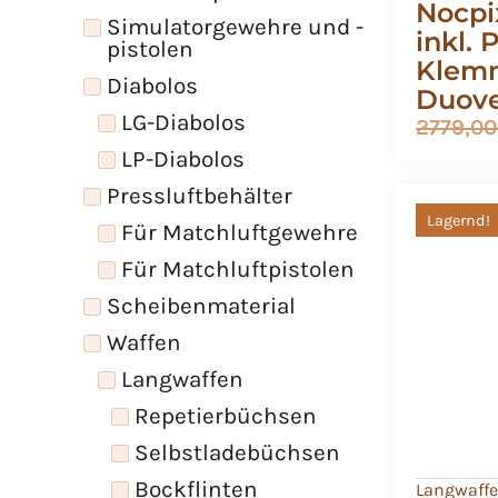
Nocpi
Simulatorgewehre und -
inkl. 
pistolen
Klemm
Diabolos
Duove
LG-Diabolos
2779,0
LP-Diabolos
Pressluftbehälter
Lagernd!
Für Matchluftgewehre
Für Matchluftpistolen
Scheibenmaterial
Waffen
Langwaffen
Repetierbüchsen
Selbstladebüchsen
Bockflinten
Langwaff