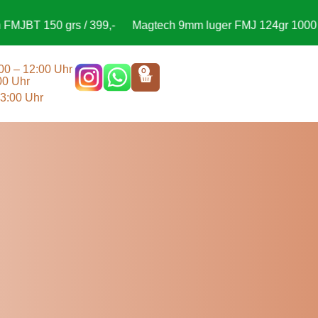
grs / 399,-
Magtech 9mm luger FMJ 124gr 1000 Schuss / 2
:00 – 12:00 Uhr
0
00 Uhr
13:00 Uhr