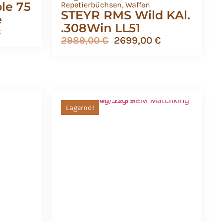
le 75
Repetierbüchsen
,
Waffen
STEYR RMS Wild KAl.
e
.308Win LL51
€
2989,00
€
2699,00
€
Lagernd!