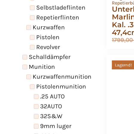
Repetierb
Selbstladeflinten
Unter
Marli
Repetierflinten
Kal. 
Kurzwaffen
47,4
Pistolen
1799,0
Revolver
Schalldämpfer
Lagernd!
Munition
Kurzwaffenmunition
Pistolenmunition
.25 AUTO
32AUTO
32S&W
9mm luger