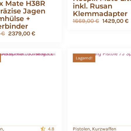
x Mate H38R
inkl. Rusan
Präzise Jagen
Klemmadapter
hülse +
1669,00
€
1429,00
€
rbinder
0
€
2379,00
€
Lagernd!
en
,
4.8
Pistolen
,
Kurzwaffen