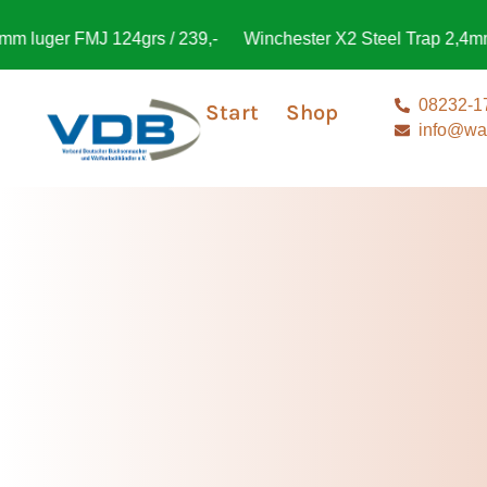
J 124grs / 239,-
Winchester X2 Steel Trap 2,4mm 24g 12/70
08232-1
Start
Shop
info@waf