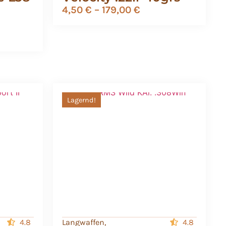
4,50
€
–
179,00
€
Lagernd!
4.8
Langwaffen
,
4.8