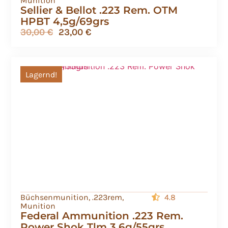
Munition
Sellier & Bellot .223 Rem. OTM
HPBT 4,5g/69grs
30,00
€
23,00
€
Lagernd!
Büchsenmunition
,
.223rem
,
4.8
Munition
Federal Ammunition .223 Rem.
Power Shok Tlm 3,6g/55grs