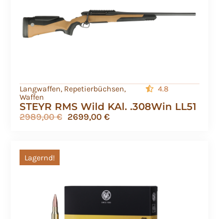
Langwaffen
,
Repetierbüchsen
,
4.8
Waffen
STEYR RMS Wild KAl. .308Win LL51
2989,00
€
2699,00
€
Lagernd!