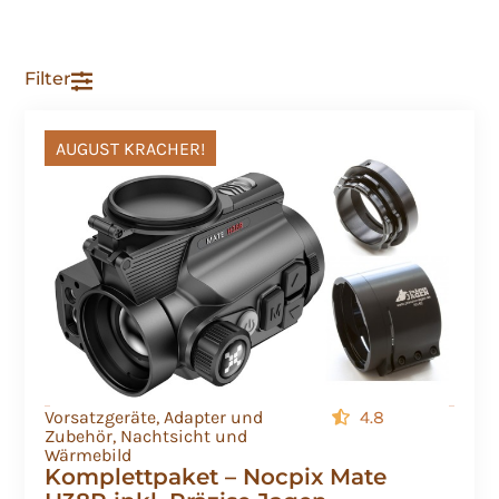
Filter
AUGUST KRACHER!
Vorsatzgeräte
,
Adapter und
4.8
Zubehör
,
Nachtsicht und
Wärmebild
Komplettpaket – Nocpix Mate