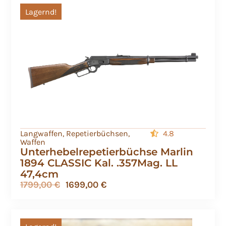
Lagernd!
Langwaffen
,
Repetierbüchsen
,
4.8
Waffen
Unterhebelrepetierbüchse Marlin
1894 CLASSIC Kal. .357Mag. LL
47,4cm
1799,00
€
1699,00
€