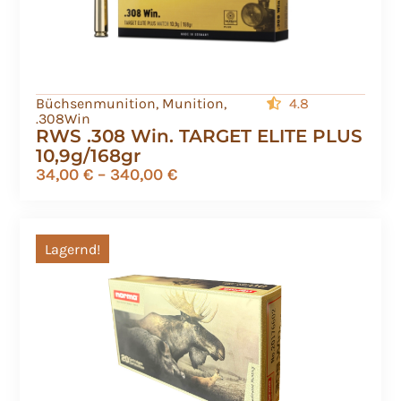
Büchsenmunition
,
Munition
,
4.8
.308Win
RWS .308 Win. TARGET ELITE PLUS
10,9g/168gr
34,00
€
–
340,00
€
Lagernd!