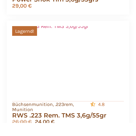
29,00
€
Lagernd!
Büchsenmunition
,
.223rem
,
4.8
Munition
RWS .223 Rem. TMS 3,6g/55gr
26,00
€
24,00
€