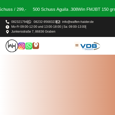
 / 299,-
500 Schuss Aguila .308Win FMJBT 150 grs / 39
082321794
08232-9568323
info@waffen-haider.de
Mo-Fr 09:00-12:00 und 13:00-18:00 | Sa: 09:00-13:00
Junkersstraße 7, 86836 Graben
0