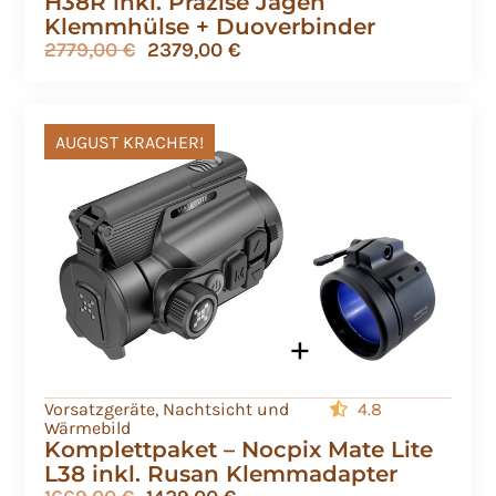
H38R inkl. Präzise Jagen
Klemmhülse + Duoverbinder
2779,00
€
2379,00
€
AUGUST KRACHER!
Vorsatzgeräte
,
Nachtsicht und
4.8
Wärmebild
Komplettpaket – Nocpix Mate Lite
L38 inkl. Rusan Klemmadapter