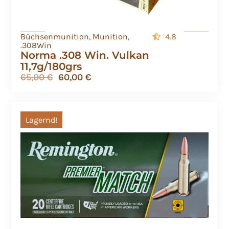
Büchsenmunition
,
Munition
,
4.8
.308Win
Norma .308 Win. Vulkan
11,7g/180grs
65,00
€
60,00
€
Lagernd!