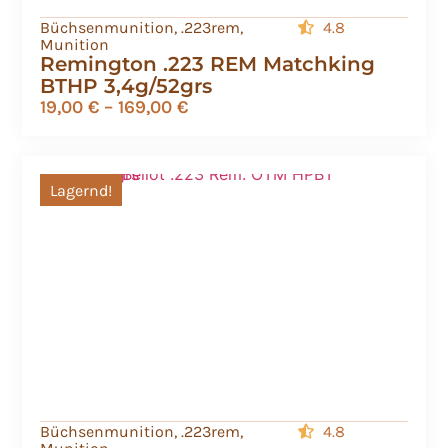
Büchsenmunition
,
.223rem
,
4.8
Munition
Remington .223 REM Matchking
BTHP 3,4g/52grs
19,00
€
–
169,00
€
Lagernd!
Büchsenmunition
,
.223rem
,
4.8