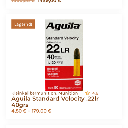
1669,00
€
1429,00
€
Lagernd!
Kleinkalibermunition
,
Munition
4.8
Aguila Standard Velocity .22lr
40grs
4,50
€
–
179,00
€