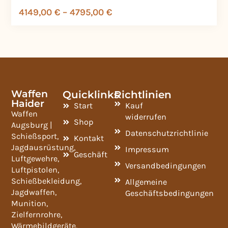
4149,00
€
–
4795,00
€
Waffen
Quicklinks
Richtlinien
Haider
Start
Kauf
Waffen
widerrufen
Shop
Augsburg |
Datenschutzrichtlinie
Schießsport,
Kontakt
Jagdausrüstung,
Impressum
Geschäft
Luftgewehre,
Versandbedingungen
Luftpistolen,
Schießbekleidung,
Allgemeine
Jagdwaffen,
Geschäftsbedingungen
Munition,
Zielfernrohre,
Wärmebildgeräte,