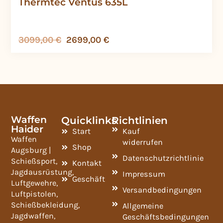
Thermtec Ventus 635L
3099,00
€
2699,00
€
Waffen
Quicklinks
Richtlinien
Haider
Start
Kauf
Waffen
widerrufen
Shop
Augsburg |
Datenschutzrichtlinie
Schießsport,
Kontakt
Jagdausrüstung,
Impressum
Geschäft
Luftgewehre,
Versandbedingungen
Luftpistolen,
Schießbekleidung,
Allgemeine
Jagdwaffen,
Geschäftsbedingungen