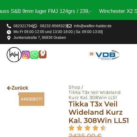
ss S&B 9mm luger FMJ 124grs / 239,-
Winchester X2 Ste
082321794
08232-9568323
info@waffen-haider.de
Mo-Fr 09:00-12:00 und 13:00-18:00 | Sa: 09:00-13:00
Junkersstraße 7, 86836 Graben
0
Shop /
Zurück
Tikka T3x Veil Wideland
Kurz Kal. 308Win LL51
ANGEBOT!
Tikka T3x Veil
Wideland Kurz
Kal. 308Win LL51
2435,00
€