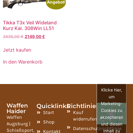
Angebot!
Tikka T3x Veil Wideland
Kurz Kal. 308Win LL51
2435,00
€
2149,00
€
Jetzt kaufen
In den Warenkorb
Klicke hier,
um
Marketing-
Waffen
Quicklinks
Richtlinien
Haider
Cookies zu
Start
Kauf
Waffen
akzeptieren
widerrufen
Shop
Augsburg |
und diesen
Datenschutzrichtlinie
Schießsport,
Inhalt zu
Kontakt