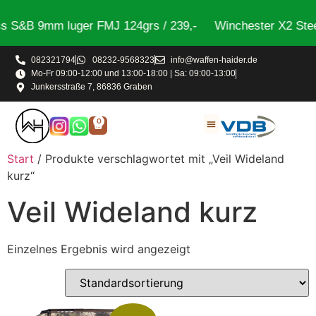
 S&B 9mm luger FMJ 124grs / 239,-
Winchester X2 Stee
082321794
08232-9568323
info@waffen-haider.de
Mo-Fr 09:00-12:00 und 13:00-18:00 | Sa: 09:00-13:00
Junkersstraße 7, 86836 Graben
0
Start
/ Produkte verschlagwortet mit „Veil Wideland
kurz“
Veil Wideland kurz
Einzelnes Ergebnis wird angezeigt