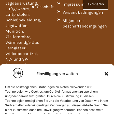
Jagdausrüstung,
aktivieren
Impressum
Geschäft
Luftgewehre,
Versandbedingungen
Luftpistolen,
Schießbekleidung,
Allgemeine
Jagdwaffen,
Geschäftsbedingungen
Munition,
Zielfernrohre,
Wärmebildgeräte,
Ferngläser,
Widerladeartikel,
NC- und SP-
Pulver und
Waffenschränke.
Einwilligung verwalten
Mo-Fr
09:00-
12:00
Um die bestmöglichen Erfahrungen zu bieten, verwenden wir
und
Technologien wie Cookies, um Geräteinformationen zu speichern
und/oder darauf zuzugreifen. Durch die Zustimmung zu diesen
13:00-
Technologien ermöglichen Sie uns die Verarbeitung von Daten wie Ihrem
18:00
Surfverhalten oder eindeutigen Kennungen auf dieser Website. Wenn Sie
nicht zustimmen oder Ihre Einwilligung widerrufen, können bestimmte
Sa: