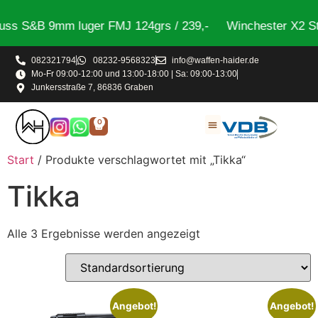
ss S&B 9mm luger FMJ 124grs / 239,-
Winchester X2 St
082321794
08232-9568323
info@waffen-haider.de
Mo-Fr 09:00-12:00 und 13:00-18:00 | Sa: 09:00-13:00
Junkersstraße 7, 86836 Graben
0
Start
/ Produkte verschlagwortet mit „Tikka“
Tikka
Alle 3 Ergebnisse werden angezeigt
Angebot!
Angebot!