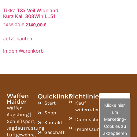
Tikka T3x Veil Wideland
Kurz Kal. 308Win LL51
2435,00
€
2149,00
€
Jetzt kaufen
In den Warenkorb
Waffen
Quicklinks
Richtlinien
Haider
Start
Kauf
Klicke hier,
Waffen
widerrufen
um
Shop
Augsburg |
Datenschutzrichtlinie
Marketing-
Schießsport,
Kontakt
Cookies zu
Jagdausrüstung,
Impressum
Geschäft
akzeptieren
Luftgewehre,