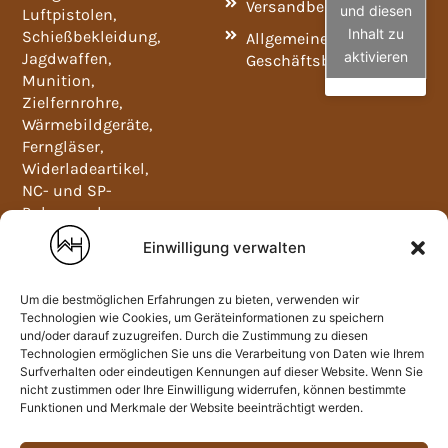
Versandbedingungen
und diesen
Luftpistolen,
Inhalt zu
Schießbekleidung,
Allgemeine
aktivieren
Jagdwaffen,
Geschäftsbedingungen
Munition,
Zielfernrohre,
Wärmebildgeräte,
Ferngläser,
Widerladeartikel,
NC- und SP-
Pulver und
Waffenschränke.
Einwilligung verwalten
Mo-Fr
09:00-
12:00
Um die bestmöglichen Erfahrungen zu bieten, verwenden wir
und
Technologien wie Cookies, um Geräteinformationen zu speichern
und/oder darauf zuzugreifen. Durch die Zustimmung zu diesen
13:00-
Technologien ermöglichen Sie uns die Verarbeitung von Daten wie Ihrem
18:00
Surfverhalten oder eindeutigen Kennungen auf dieser Website. Wenn Sie
nicht zustimmen oder Ihre Einwilligung widerrufen, können bestimmte
Sa:
Funktionen und Merkmale der Website beeinträchtigt werden.
09:00-
13:00