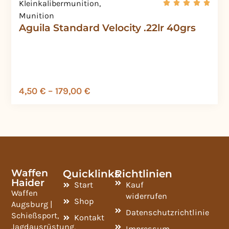
Kleinkalibermunition
,
Munition
Aguila Standard Velocity .22lr 40grs
4,50
€
–
179,00
€
Waffen
Quicklinks
Richtlinien
Haider
Start
Kauf
Waffen
widerrufen
Shop
Augsburg |
Datenschutzrichtlinie
Schießsport,
Kontakt
Jagdausrüstung,
Impressum