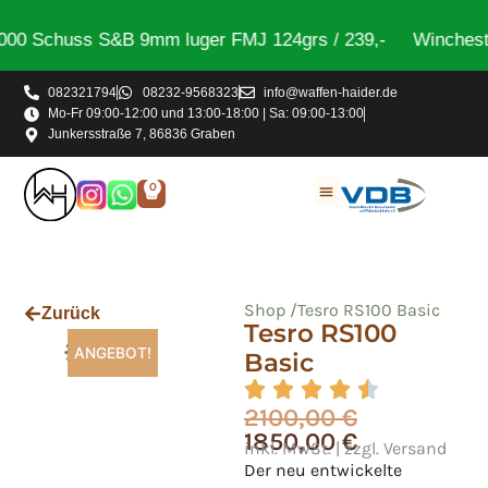
 Schuss S&B 9mm luger FMJ 124grs / 239,-
Winchester 
082321794
08232-9568323
info@waffen-haider.de
Mo-Fr 09:00-12:00 und 13:00-18:00 | Sa: 09:00-13:00
Junkersstraße 7, 86836 Graben
0
Shop /
Tesro RS100 Basic
Zurück
Tesro RS100
ANGEBOT!
Basic
2100,00
€
1850,00
€
inkl. MwSt. | zzgl. Versand
Der neu entwickelte