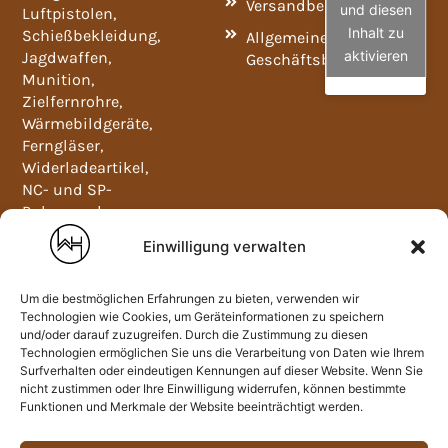
Versandbedingungen
und diesen
Luftpistolen,
Inhalt zu
Schießbekleidung,
Allgemeine
aktivieren
Jagdwaffen,
Geschäftsbedingungen
Munition,
Zielfernrohre,
Wärmebildgeräte,
Ferngläser,
Widerladeartikel,
NC- und SP-
Pulver und
Waffenschränke.
Einwilligung verwalten
Mo-Fr
09:00-
12:00
Um die bestmöglichen Erfahrungen zu bieten, verwenden wir
und
Technologien wie Cookies, um Geräteinformationen zu speichern
und/oder darauf zuzugreifen. Durch die Zustimmung zu diesen
13:00-
Technologien ermöglichen Sie uns die Verarbeitung von Daten wie Ihrem
18:00
Surfverhalten oder eindeutigen Kennungen auf dieser Website. Wenn Sie
nicht zustimmen oder Ihre Einwilligung widerrufen, können bestimmte
Sa:
Funktionen und Merkmale der Website beeinträchtigt werden.
09:00-
13:00