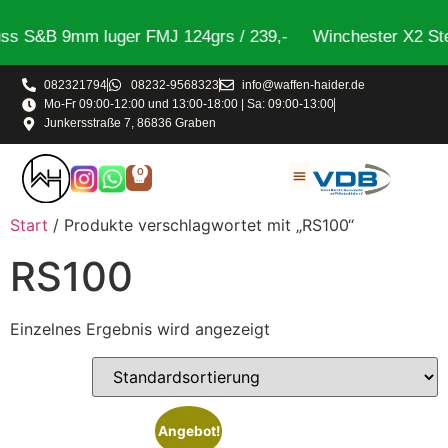
s S&B 9mm luger FMJ 124grs / 239,-
Winchester X2 Ste
082321794
08232-9568323
info@waffen-haider.de
Mo-Fr 09:00-12:00 und 13:00-18:00 | Sa: 09:00-13:00
Junkersstraße 7, 86836 Graben
0
Start
/ Produkte verschlagwortet mit „RS100“
RS100
Einzelnes Ergebnis wird angezeigt
Angebot!