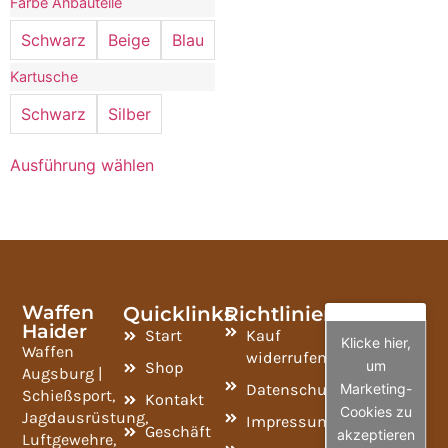
Farbe Anbauteile
Schwarz
Beige
Blau
Kartusche
Schwarz
Silber
Ausführung wählen
Waffen
Quicklinks
Richtlinien
Haider
Start
Kauf
Klicke hier,
Waffen
widerrufen
um
Shop
Augsburg |
Datenschutzrichtlinie
Marketing-
Schießsport,
Kontakt
Cookies zu
Jagdausrüstung,
Impressum
Geschäft
akzeptieren
Luftgewehre,