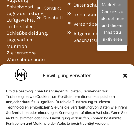
Augsburg |
Datenschutzrichtlinie
Marketing-
Schießsport,
Kontakt
Cookies zu
Jagdausrüstung,
Impressum
Geschäft
akzeptieren
Luftgewehre,
Versandbedingungen
und diesen
Luftpistolen,
Inhalt zu
Schießbekleidung,
Allgemeine
aktivieren
Jagdwaffen,
Geschäftsbedingungen
Munition,
Zielfernrohre,
Wärmebildgeräte,
Ferngläser,
Widerladeartikel,
Einwilligung verwalten
NC- und SP-
Pulver und
Um die bestmöglichen Erfahrungen zu bieten, verwenden wir
Waffenschränke.
Technologien wie Cookies, um Geräteinformationen zu speichern
Mo-Fr
und/oder darauf zuzugreifen. Durch die Zustimmung zu diesen
09:00-
Technologien ermöglichen Sie uns die Verarbeitung von Daten wie Ihrem
12:00
Surfverhalten oder eindeutigen Kennungen auf dieser Website. Wenn Sie
und
nicht zustimmen oder Ihre Einwilligung widerrufen, können bestimmte
Funktionen und Merkmale der Website beeinträchtigt werden.
13:00-
18:00