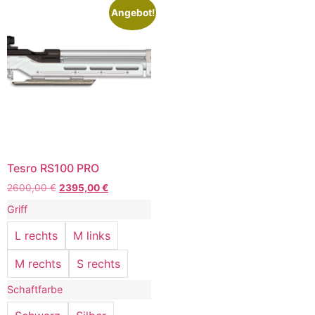
Angebot!
Tesro RS100 PRO
2600,00
€
2395,00
€
Griff
L rechts
M links
M rechts
S rechts
Schaftfarbe