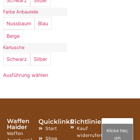
Schwarz
Silber
Farbe Anbauteile
Nussbaum
Blau
Beige
Kartusche
Schwarz
Silber
Ausführung wählen
Waffen
Quicklinks
Richtlinien
Haider
Start
Kauf
Klicke hier,
Waffen
widerrufen
um
Shop