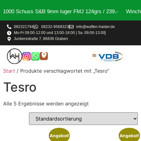
1000 Schuss S&B 9mm luger FMJ 124grs / 239,-
Winches
082321794
08232-9568323
info@waffen-haider.de
Mo-Fr 09:00-12:00 und 13:00-18:00 | Sa: 09:00-13:00
Junkersstraße 7, 86836 Graben
0
Start
/ Produkte verschlagwortet mit „Tesro“
Tesro
Alle 5 Ergebnisse werden angezeigt
Angebot!
Angebot!