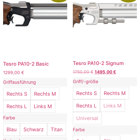
Tesro PA10-2 Signum
Tesro PA10-2 Basic
1750,00
€
1495,00
€
1299,00
€
Griff/-größe
Griffausführung
Rechts S
Rechts M
Rechts S
Rechts M
Rechts L
Links M
Rechts L
Links M
Farbe
Universal
Blau
Schwarz
Titan
Farbe