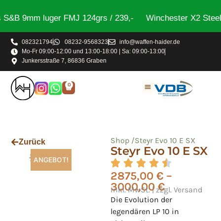
&B 9mm luger FMJ 124grs / 239,-
Winchester X2 Steel T
082321794
08232-9568323
info@waffen-haider.de
Mo-Fr 09:00-12:00 und 13:00-18:00 | Sa: 09:00-13:00
Junkersstraße 7, 86836 Graben
0
Shop /
Steyr Evo 10 E SX
Zurück
Steyr Evo 10 E SX
ANGEBOT!
2875,00
€
–
3000,00
€
inkl. MwSt. | zzgl. Versand
Die Evolution der
legendären LP 10 in