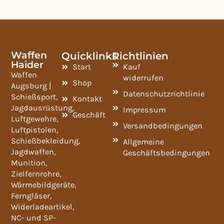
Waffen
Quicklinks
Richtlinien
Haider
Start
Kauf
Waffen
widerrufen
Shop
Augsburg |
Datenschutzrichtlinie
Schießsport,
Kontakt
Jagdausrüstung,
Impressum
Geschäft
Luftgewehre,
Versandbedingungen
Luftpistolen,
Schießbekleidung,
Allgemeine
Jagdwaffen,
Geschäftsbedingungen
Munition,
Zielfernrohre,
Wärmebildgeräte,
Ferngläser,
Widerladeartikel,
NC- und SP-