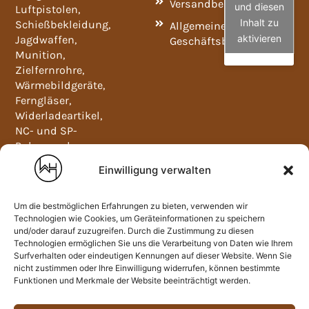
Versandbedingungen
und diesen
Luftpistolen,
Inhalt zu
Schießbekleidung,
Allgemeine
aktivieren
Jagdwaffen,
Geschäftsbedingungen
Munition,
Zielfernrohre,
Wärmebildgeräte,
Ferngläser,
Widerladeartikel,
NC- und SP-
Pulver und
Waffenschränke.
Einwilligung verwalten
Mo-Fr
09:00-
12:00
Um die bestmöglichen Erfahrungen zu bieten, verwenden wir
und
Technologien wie Cookies, um Geräteinformationen zu speichern
und/oder darauf zuzugreifen. Durch die Zustimmung zu diesen
13:00-
Technologien ermöglichen Sie uns die Verarbeitung von Daten wie Ihrem
18:00
Surfverhalten oder eindeutigen Kennungen auf dieser Website. Wenn Sie
nicht zustimmen oder Ihre Einwilligung widerrufen, können bestimmte
Sa:
Funktionen und Merkmale der Website beeinträchtigt werden.
09:00-
13:00