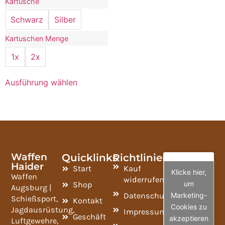
Kartusche
Schwarz
Silber
Kartuschen Menge
1x
2x
Ausführung wählen
Waffen
Quicklinks
Richtlinien
Haider
Start
Kauf
Klicke hier,
Waffen
widerrufen
um
Shop
Augsburg |
Datenschutzrichtlinie
Marketing-
Schießsport,
Kontakt
Cookies zu
Jagdausrüstung,
Impressum
Geschäft
akzeptieren
Luftgewehre,