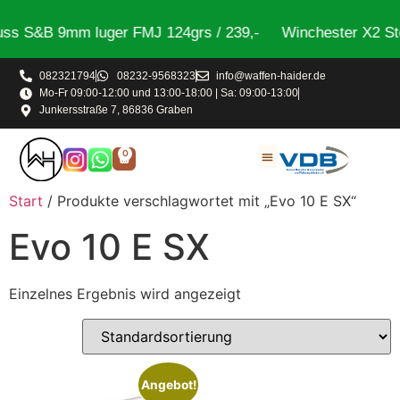
s S&B 9mm luger FMJ 124grs / 239,-
Winchester X2 Ste
082321794
08232-9568323
info@waffen-haider.de
Mo-Fr 09:00-12:00 und 13:00-18:00 | Sa: 09:00-13:00
Junkersstraße 7, 86836 Graben
0
Start
/ Produkte verschlagwortet mit „Evo 10 E SX“
Evo 10 E SX
Einzelnes Ergebnis wird angezeigt
Angebot!