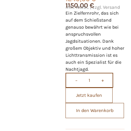
1150,00
€
inkl. MwSt. | zzgl. Versand
Ein Zielfernrohr, das sich
auf dem Schießstand
genauso bewährt wie bei
anspruchsvollen
Jagdsituationen. Dank
großem Objektiv und hoher
Lichttransmission ist es
auch ein Spezialist für die
Nachtjagd.
−
+
Jetzt kaufen
In den Warenkorb