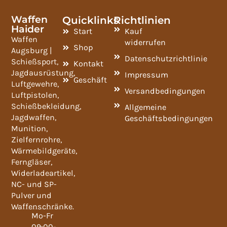
Waffen
Quicklinks
Richtlinien
Haider
Start
Kauf
Waffen
widerrufen
Shop
Augsburg |
Datenschutzrichtlinie
Schießsport,
Kontakt
Jagdausrüstung,
Impressum
Geschäft
Luftgewehre,
Versandbedingungen
Luftpistolen,
Schießbekleidung,
Allgemeine
Jagdwaffen,
Geschäftsbedingungen
Munition,
Zielfernrohre,
Wärmebildgeräte,
Ferngläser,
Widerladeartikel,
NC- und SP-
Pulver und
Waffenschränke.
Mo-Fr
09:00-