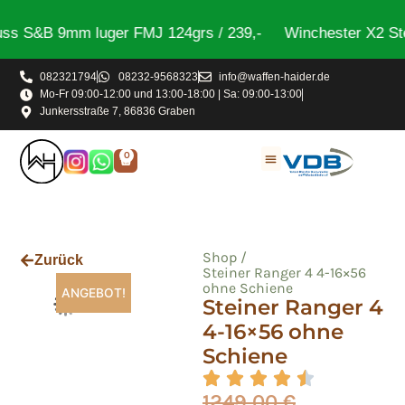
s S&B 9mm luger FMJ 124grs / 239,-
Winchester X2 Stee
082321794
08232-9568323
info@waffen-haider.de
Mo-Fr 09:00-12:00 und 13:00-18:00 | Sa: 09:00-13:00
Junkersstraße 7, 86836 Graben
0
Shop /
Zurück
Steiner Ranger 4 4-16×56
ohne Schiene
ANGEBOT!
Steiner Ranger 4
4-16×56 ohne
Schiene
1249,00
€