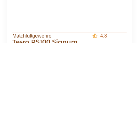
Matchluftgewehre
4.8
Tesro RS100 Signum
2999,00
€
2599,00
€
Mehr laden
Waffen
Quicklinks
Richtlinien
Haider
Start
Kauf
Klicke hier,
Waffen
widerrufen
um
Shop
Augsburg |