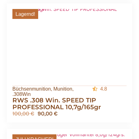
Lagernd!
Büchsenmunition
,
Munition
,
4.8
.308Win
RWS .308 Win. SPEED TIP
PROFESSIONAL 10,7g/165gr
100,00
€
90,00
€