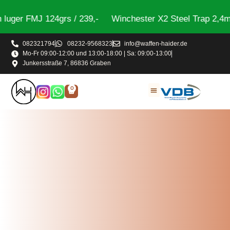
r FMJ 124grs / 239,-
Winchester X2 Steel Trap 2,4mm 2
082321794
08232-9568323
info@waffen-haider.de
Mo-Fr 09:00-12:00 und 13:00-18:00 | Sa: 09:00-13:00
Junkersstraße 7, 86836 Graben
0