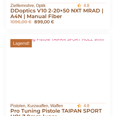
Zielfernrohre
,
Optik
4.8
DDoptics V10 2-20×50 NXT MRAD |
A4N | Manual Fiber
1096,00
€
899,00
€
Lagernd!
Pistolen
,
Kurzwaffen
,
Waffen
4.8
Pro Tuning Pistole TAIPAN SPORT