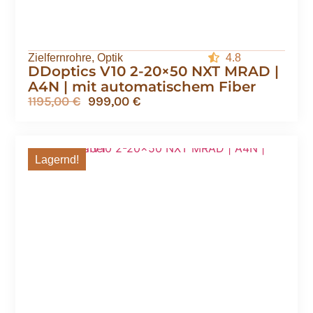
Zielfernrohre
,
Optik
4.8
DDoptics V10 2-20×50 NXT MRAD |
A4N | mit automatischem Fiber
1195,00
€
999,00
€
Lagernd!