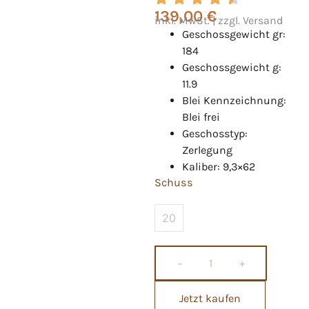
139,00
€
inkl. MwSt. | zzgl. Versand
Geschossgewicht gr:
184
Geschossgewicht g:
11.9
Blei Kennzeichnung:
Blei frei
Geschosstyp:
Zerlegung
Kaliber: 9,3×62
Schuss
20
−
+
Jetzt kaufen