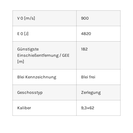
V 0 [m/s]
900
E 0 [J]
4820
Günstigste
182
Einschießentfernung / GEE
[m]
Blei Kennzeichnung
Blei frei
Geschosstyp
Zerlegung
Kaliber
9,3×62