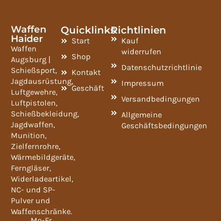
Waffen
Quicklinks
Richtlinien
Haider
Start
Kauf
Waffen
widerrufen
Shop
Augsburg |
Datenschutzrichtlinie
Schießsport,
Kontakt
Jagdausrüstung,
Impressum
Geschäft
Luftgewehre,
Versandbedingungen
Luftpistolen,
Schießbekleidung,
Allgemeine
Jagdwaffen,
Geschäftsbedingungen
Munition,
Zielfernrohre,
Wärmebildgeräte,
Ferngläser,
Widerladeartikel,
NC- und SP-
Pulver und
Waffenschränke.
Mo-Fr