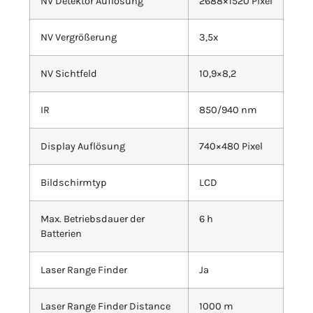
NV Detektor Auflösung
2688×1520 Pixel
NV Vergrößerung
3,5x
NV Sichtfeld
10,9×8,2
IR
850/940 nm
Display Auflösung
740×480 Pixel
Bildschirmtyp
LCD
Max. Betriebsdauer der
6 h
Batterien
Laser Range Finder
Ja
Laser Range Finder Distance
1000 m