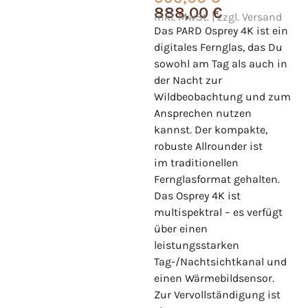
888,00
€
inkl. MwSt. | zzgl. Versand
Das PARD Osprey 4K ist ein
digitales Fernglas, das Du
sowohl am Tag als auch in
der Nacht zur
Wildbeobachtung und zum
Ansprechen nutzen
kannst. Der kompakte,
robuste Allrounder ist
im traditionellen
Fernglasformat gehalten.
Das Osprey 4K ist
multispektral – es verfügt
über einen
leistungsstarken
Tag-/Nachtsichtkanal und
einen Wärmebildsensor.
Zur Vervollständigung ist