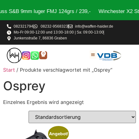
ss S&B 9mm luger FMJ 124grs / 239,-
Winchester X2 Ste
082321794
08232-9568323
info@waffen-haider.de
Mo-Fr 09:00-12:00 und 13:00-18:00 | Sa: 09:00-13:00
Junkersstraße 7, 86836 Graben
0
Start
/ Produkte verschlagwortet mit „Osprey“
Osprey
Einzelnes Ergebnis wird angezeigt
Angebot!