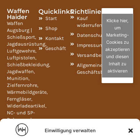
Waffen
Quicklinks
Richtlinien
Haider
Start
Kauf
Klicke hier,
Waffen
widerrufen
um
Shop
Augsburg |
Datenschutzrichtlinie
Marketing-
Schießsport,
Kontakt
Cookies zu
Jagdausrüstung,
Impressum
Geschäft
akzeptieren
Luftgewehre,
Versandbedingungen
und diesen
Luftpistolen,
Inhalt zu
Schießbekleidung,
Allgemeine
aktivieren
Jagdwaffen,
Geschäftsbedingungen
Munition,
Zielfernrohre,
Wärmebildgeräte,
Ferngläser,
Widerladeartikel,
NC- und SP-
Pulver und
Waffenschränke.
Einwilligung verwalten
Mo-Fr
09:00-