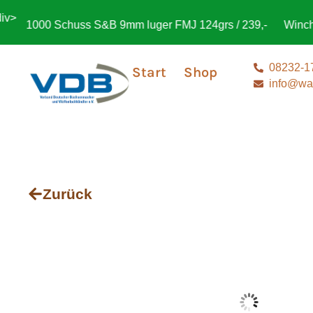
>
1000 Schuss S&B 9mm luger FMJ 124grs / 239,-
Wincheste
08232-1
Start
Shop
info@waf
Zurück