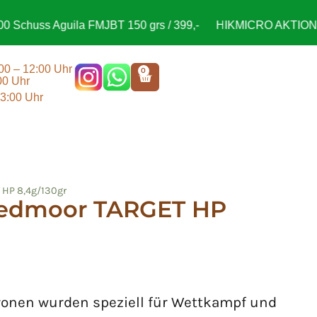
chuss Aguila FMJBT 150 grs / 399,-
HIKMICRO AKTION -> 
:00 – 12:00 Uhr
0
00 Uhr
13:00 Uhr
 HP 8,4g/130gr
eedmoor TARGET HP
ronen wurden speziell für Wettkampf und