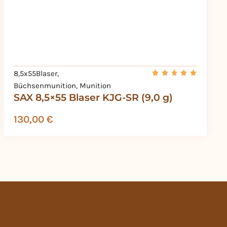
8,5x55Blaser
,
Büchsenmunition
,
Munition
SAX 8,5×55 Blaser KJG-SR (9,0 g)
130,00
€