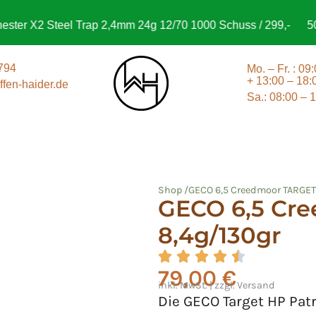
r X2 Steel Trap 2,4mm 24g 12/70 1000 Schuss / 299,-
500 S
794
Mo. – Fr. : 09
+ 13:00 – 18:
fen-haider.de
Sa.: 08:00 – 
Shop /
GECO 6,5 Creedmoor TARGET
GECO 6,5 Cr
8,4g/130gr
79,00
€
inkl. MwSt. | zzgl. Versand
Die GECO Target HP Pat