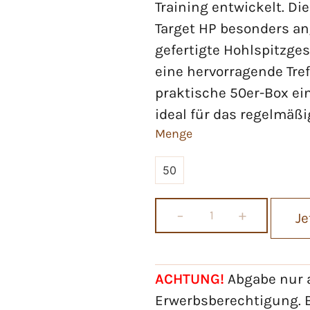
Training entwickelt. D
Target HP besonders a
gefertigte Hohlspitzge
eine hervorragende Tref
praktische 50er-Box ein
ideal für das regelmäß
Menge
50
−
+
Je
ACHTUNG!
Abgabe nur a
Erwerbsberechtigung. B