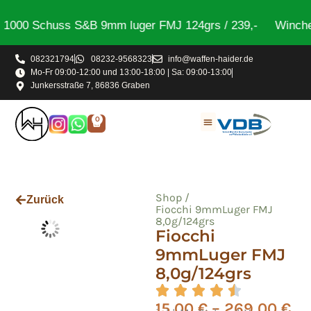
000 Schuss S&B 9mm luger FMJ 124grs / 239,-
Winchest
082321794
08232-9568323
info@waffen-haider.de
Mo-Fr 09:00-12:00 und 13:00-18:00 | Sa: 09:00-13:00
Junkersstraße 7, 86836 Graben
0
Shop /
Zurück
Fiocchi 9mmLuger FMJ
8,0g/124grs
Fiocchi
9mmLuger FMJ
8,0g/124grs
15,00
€
–
269,00
€