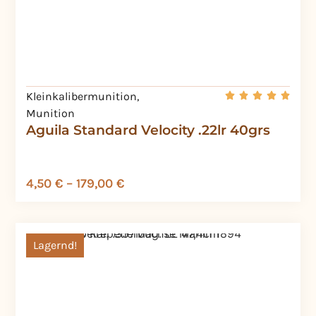
Kleinkalibermunition
,
Munition
Aguila Standard Velocity .22lr 40grs
4,50
€
–
179,00
€
Lagernd!