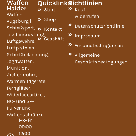
Waffen
Quicklinks
Richtlinien
Haider
Start
Kauf
Waffen
widerrufen
Shop
Augsburg |
Datenschutzrichtlinie
Schießsport,
Kontakt
Jagdausrüstung,
Impressum
Geschäft
Luftgewehre,
Versandbedingungen
Luftpistolen,
Schießbekleidung,
Allgemeine
Jagdwaffen,
Geschäftsbedingungen
Munition,
Zielfernrohre,
Wärmebildgeräte,
Ferngläser,
Widerladeartikel,
NC- und SP-
Pulver und
Waffenschränke.
Mo-Fr
09:00-
12:00