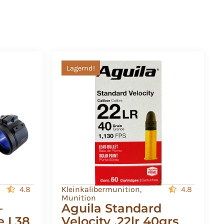
Lagernd!
4.8
Kleinkalibermunition
,
4.8
Munition
–
Aguila Standard
e L38
Velocity .22lr 40grs