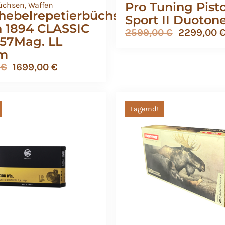
Pro Tuning Pisto
üchsen
,
Waffen
hebelrepetierbüchse
Sport II Duoton
n 1894 CLASSIC
2599,00
€
2299,00
.357Mag. LL
cm
0
€
1699,00
€
Lagernd!