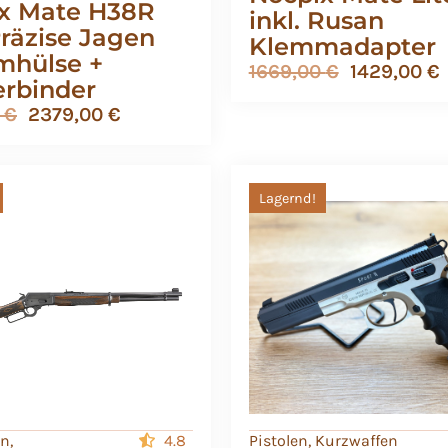
x Mate H38R
inkl. Rusan
Präzise Jagen
Klemmadapter
hülse +
1669,00
€
1429,00
€
rbinder
0
€
2379,00
€
Lagernd!
en
,
4.8
Pistolen
,
Kurzwaffen