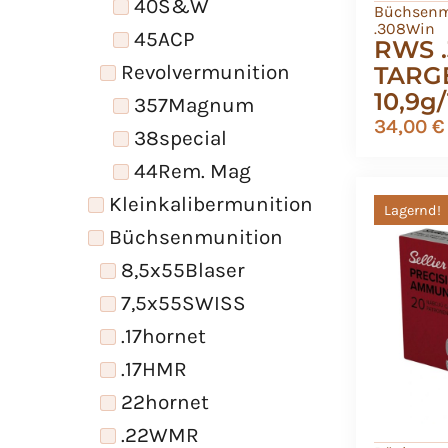
40S&W
Büchsenm
.308Win
45ACP
RWS .
Revolvermunition
TARGE
10,9g
357Magnum
34,00
€
38special
44Rem. Mag
Kleinkalibermunition
Lagernd!
Büchsenmunition
8,5x55Blaser
7,5x55SWISS
.17hornet
.17HMR
22hornet
.22WMR