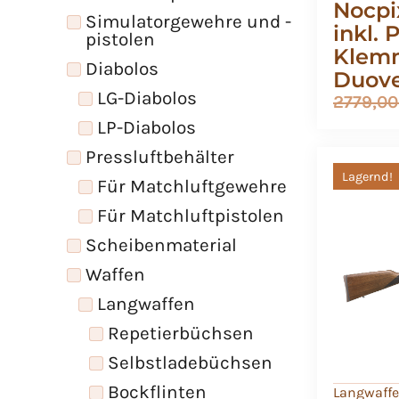
Nocpi
Simulatorgewehre und -
inkl. 
pistolen
Klemm
Diabolos
Duove
LG-Diabolos
2779,0
LP-Diabolos
Pressluftbehälter
Lagernd!
Für Matchluftgewehre
Für Matchluftpistolen
Scheibenmaterial
Waffen
Langwaffen
Repetierbüchsen
Selbstladebüchsen
Bockflinten
Langwaff