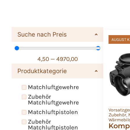
Suche nach Preis
AUGUST K
4,50
—
4970,00
Produktkategorie
Matchluftgewehre
Zubehör
Matchluftgewehre
Vorsatzge
Matchluftpistolen
Zubehör
,
Wärmebil
Zubehör
Kompl
Matchluftpistolen