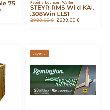
le 75
Repetierbüchsen
,
Waffen
STEYR RMS Wild KAl.
e
.308Win LL51
€
2989,00
€
2699,00
€
Lagernd!