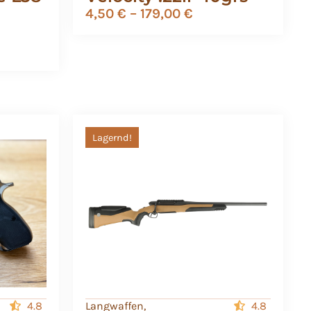
4,50
€
–
179,00
€
Lagernd!
4.8
Langwaffen
,
4.8