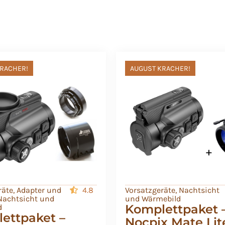
RACHER!
AUGUST KRACHER!
räte
,
Adapter und
4.8
Vorsatzgeräte
,
Nachtsicht
Nachtsicht und
und Wärmebild
Komplettpaket 
d
ettpaket –
Nocpix Mate Lit