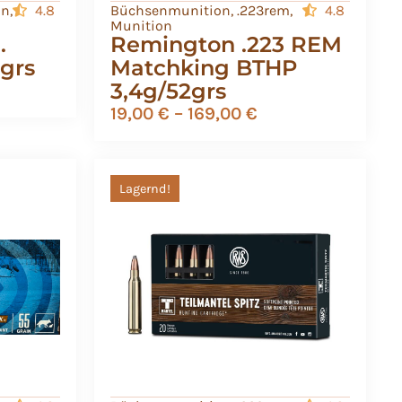
on
,
4.8
Büchsenmunition
,
.223rem
,
4.8
Munition
.
Remington .223 REM
0grs
Matchking BTHP
3,4g/52grs
19,00
€
–
169,00
€
Lagernd!