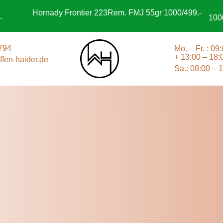
rnady Frontier 223Rem. FMJ 55gr 1000/499.-
1000 Schuss S&
794
Mo. – Fr. : 09
+ 13:00 – 18:
fen-haider.de
Sa.: 08:00 – 