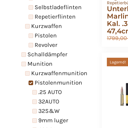
Repetierb
Selbstladeflinten
Unter
Marli
Repetierflinten
Kal. 
Kurzwaffen
47,4
Pistolen
1799,0
Revolver
Schalldämpfer
Lagernd!
Munition
Kurzwaffenmunition
Pistolenmunition
.25 AUTO
32AUTO
32S&W
9mm luger