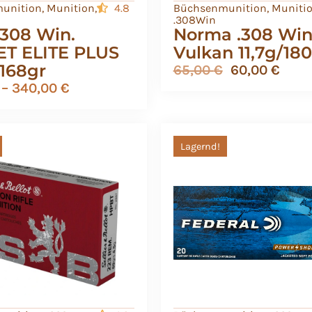
unition
,
Munition
,
4.8
Büchsenmunition
,
Muniti
.308Win
308 Win.
Norma .308 Win
T ELITE PLUS
Vulkan 11,7g/18
/168gr
65,00
€
60,00
€
–
340,00
€
Lagernd!