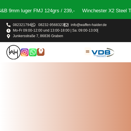
9mm luger FMJ 124grs / 239,-
Winchester X2 Steel Trap
082321794
08232-9568323
info@waffen-haider.de
Mo-Fr 09:00-12:00 und 13:00-18:00 | Sa: 09:00-13:00
Junkersstraße 7, 86836 Graben
0