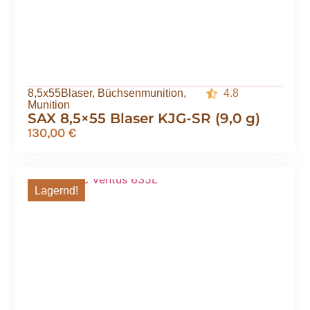
8,5x55Blaser
,
Büchsenmunition
,
4.8
Munition
SAX 8,5×55 Blaser KJG-SR (9,0 g)
130,00
€
Lagernd!