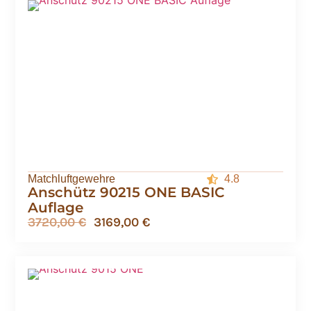
Matchluftgewehre
4.8
Anschütz 90215 ONE BASIC
Auflage
3720,00
€
3169,00
€