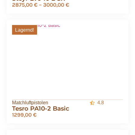
2875,00
€
–
3000,00
€
Lagernd!
Matchluftpistolen
4.8
Tesro PA10-2 Basic
1299,00
€