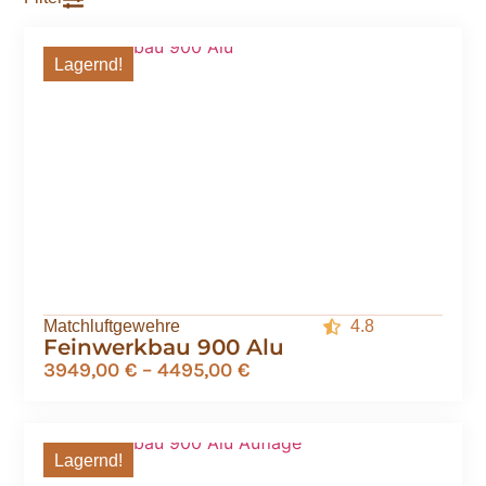
Lagernd!
Matchluftgewehre
4.8
Feinwerkbau 900 Alu
3949,00
€
–
4495,00
€
Lagernd!