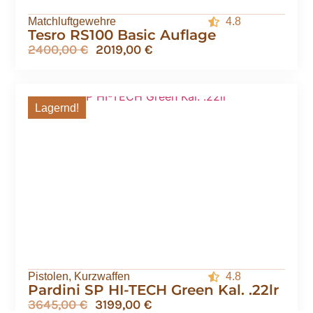
Matchluftgewehre
4.8
Tesro RS100 Basic Auflage
2400,00
€
2019,00
€
Lagernd!
Pistolen
,
Kurzwaffen
4.8
Pardini SP HI-TECH Green Kal. .22lr
3645,00
€
3199,00
€