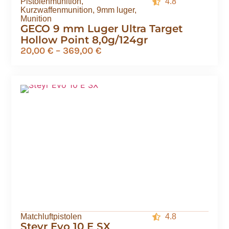
Pistolenmunition
,
4.8
Kurzwaffenmunition
,
9mm luger
,
Munition
GECO 9 mm Luger Ultra Target
Hollow Point 8,0g/124gr
20,00
€
–
369,00
€
Matchluftpistolen
4.8
Steyr Evo 10 E SX