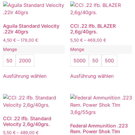
Aguila Standard Velocity
CCI .22 lfb. BLAZER
.22lr 40grs
2,6g/40grs.
4,50
€
–
179,00
€
5,50
€
–
469,00
€
Menge
Menge
50
2000
5000
50
500
Ausführung wählen
Ausführung wählen
CCI .22 lfb. Standard
Velocity 2,6g/40grs.
Federal Ammunition .223
Rem. Power Shok Tlm
5,50
€
–
489,00
€