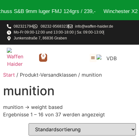
uss S&B 9mm luger FMJ 124grs / 239,-
Winchester X2 St
082321794
08232-9568323
info@waffen-haider.de
Mo-Fr 09:00-12:00 und 13:00-18:00 | Sa: 09:00-13:00
Junkersstraße 7, 86836 Graben
0
Start
/ Produkt-Versandklassen / munition
munition
munition → weight based
Ergebnisse 1 – 16 von 37 werden angezeigt