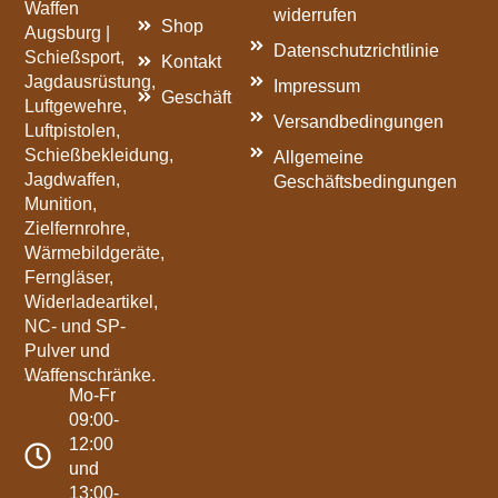
Waffen
widerrufen
Shop
Augsburg |
Datenschutzrichtlinie
Schießsport,
Kontakt
Jagdausrüstung,
Impressum
Geschäft
Luftgewehre,
Versandbedingungen
Luftpistolen,
Schießbekleidung,
Allgemeine
Jagdwaffen,
Geschäftsbedingungen
Munition,
Zielfernrohre,
Wärmebildgeräte,
Ferngläser,
Widerladeartikel,
NC- und SP-
Pulver und
Waffenschränke.
Mo-Fr
09:00-
12:00
und
13:00-