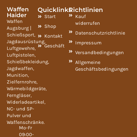
Waffen
Quicklinks
Richtlinien
Haider
Start
Kauf
Waffen
widerrufen
Shop
Augsburg |
Datenschutzrichtlinie
Schießsport,
Kontakt
Jagdausrüstung,
Impressum
Geschäft
Luftgewehre,
Versandbedingungen
Luftpistolen,
Schießbekleidung,
Allgemeine
Jagdwaffen,
Geschäftsbedingungen
Munition,
Zielfernrohre,
Wärmebildgeräte,
Ferngläser,
Widerladeartikel,
NC- und SP-
Pulver und
Waffenschränke.
Mo-Fr
09:00-