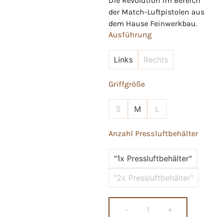
Die Revolution im Bereich
der Match-Luftpistolen aus
dem Hause Feinwerkbau.
Ausführung
Links
Rechts
Griffgröße
S
M
L
Anzahl Pressluftbehälter
"1x Pressluftbehälter"
"2x Pressluftbehälter"
−
+