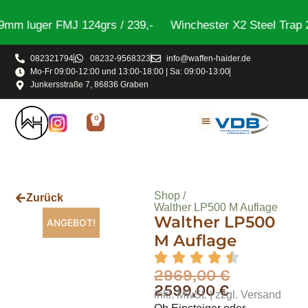
 luger FMJ 124grs / 239,-
Winchester X2 Steel Trap 2,
082321794
08232-9568323
info@waffen-haider.de
Mo-Fr 09:00-12:00 und 13:00-18:00 | Sa: 09:00-13:00
Junkersstraße 7, 86836 Graben
0
Shop /
Zurück
Walther LP500 M Auflage
Walther LP500
ANGEBOT!
M Auflage
2969,00
€
2599,00
€
inkl. MwSt. | zzgl. Versand