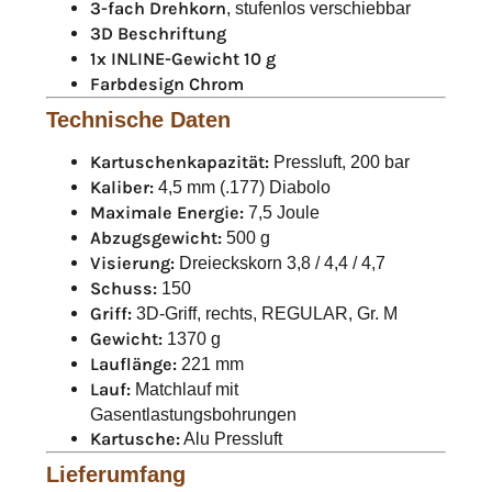
3-fach Drehkorn
, stufenlos verschiebbar
3D Beschriftung
1x INLINE-Gewicht 10 g
Farbdesign Chrom
Technische Daten
Kartuschenkapazität:
Pressluft, 200 bar
Kaliber:
4,5 mm (.177) Diabolo
Maximale Energie:
7,5 Joule
Abzugsgewicht:
500 g
Visierung:
Dreieckskorn 3,8 / 4,4 / 4,7
Schuss:
150
Griff:
3D-Griff, rechts, REGULAR, Gr. M
Gewicht:
1370 g
Lauflänge:
221 mm
Lauf:
Matchlauf mit
Gasentlastungsbohrungen
Kartusche:
Alu Pressluft
Lieferumfang