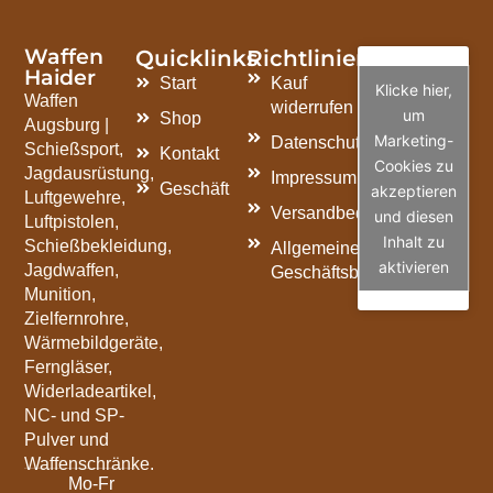
Waffen
Quicklinks
Richtlinien
Haider
Start
Kauf
Klicke hier,
Waffen
widerrufen
um
Shop
Augsburg |
Marketing-
Datenschutzrichtlinie
Schießsport,
Kontakt
Cookies zu
Jagdausrüstung,
Impressum
Geschäft
akzeptieren
Luftgewehre,
Versandbedingungen
und diesen
Luftpistolen,
Inhalt zu
Schießbekleidung,
Allgemeine
aktivieren
Jagdwaffen,
Geschäftsbedingungen
Munition,
Zielfernrohre,
Wärmebildgeräte,
Ferngläser,
Widerladeartikel,
NC- und SP-
Pulver und
Waffenschränke.
Mo-Fr