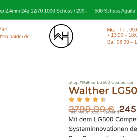
,4mm 24g 12/70 1000 Schuss / 299,-
500 Schuss Aguila FMJB
794
Mo. – Fr. : 09
+ 13:00 – 18:
fen-haider.de
Sa.: 08:00 – 
Shop /
Walther LG500 Competition
Walther LG50
2799,00
€
245
inkl. MwSt. | zzgl. Versand
Mit dem LG500 Competit
Systeminnovationen des