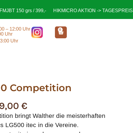
T 150 grs / 399,-
HIKMICRO AKTION -> TAGESPREISE anf
:00 – 12:00 Uhr
0
00 Uhr
13:00 Uhr
0 Competition
9,00
€
ion bringt Walther die meisterhaften
 LG500 itec in die Vereine.