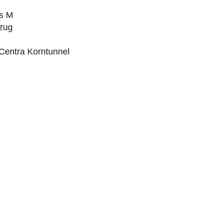
s M
zug
Centra Korntunnel