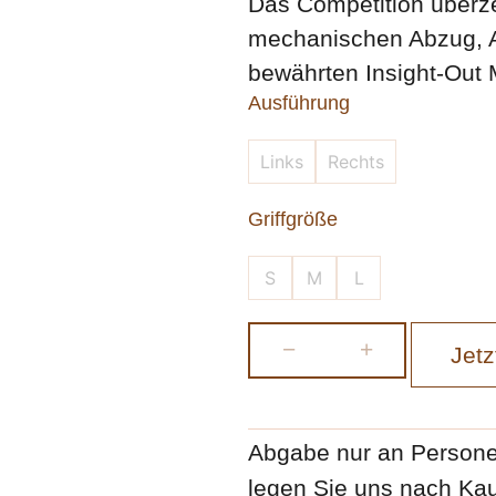
Das Competition überz
mechanischen Abzug, A
bewährten Insight-Out 
Ausführung
Links
Rechts
Griffgröße
S
M
L
−
+
Jetz
Abgabe nur an Persone
legen Sie uns nach Kau