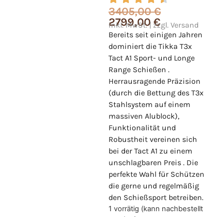
3405,00
€
2799,00
€
inkl. MwSt. | zzgl. Versand
Bereits seit einigen Jahren
dominiert die Tikka T3x
Tact A1 Sport- und Longe
Range Schießen .
Herrausragende Präzision
(durch die Bettung des T3x
Stahlsystem auf einem
massiven Alublock),
Funktionalität und
Robustheit vereinen sich
bei der Tact A1 zu einem
unschlagbaren Preis . Die
perfekte Wahl für Schützen
die gerne und regelmäßig
den Schießsport betreiben.
1 vorrätig (kann nachbestellt