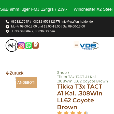
B 9mm luger FMJ 124grs / 239,-
Winchester X2 Steel Tr
082321794
08232-9568323
info@waffen-haider.de
Mo-Fr 09:00-12:00 und 13:00-18:00 | Sa: 09:00-13:00
Junkersstraße 7, 86836 Graben
0
Shop /
Zurück
Tikka T3x TACT A1 Kal.
.308Win LL62 Coyote Brown
ANGEBOT!
Tikka T3x TACT
A1 Kal. .308Win
LL62 Coyote
Brown