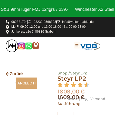
&B 9mm luger FMJ 124grs / 239,-
Winchester X2 Steel T
082321794
08232-9568323
info@waffen-haider.de
Mo-Fr 09:00-12:00 und 13:00-18:00 | Sa: 09:00-13:00
Junkersstraße 7, 86836 Graben
0
Shop /
Steyr LP2
Zurück
Steyr LP2
ANGEBOT!
1809,00
€
1609,00
€
inkl. MwSt. | zzgl. Versand
Ausführung