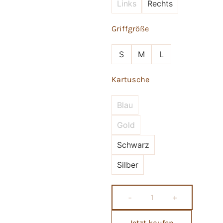
Links
Rechts
Griffgröße
S
M
L
Kartusche
Blau
Gold
Schwarz
Silber
−
+
Jetzt kaufen