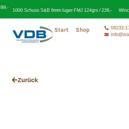
-
1000 Schuss S&B 9mm luger FMJ 124grs / 239,-
Winchest
08232-1
Start
Shop
info@waf
Zurück