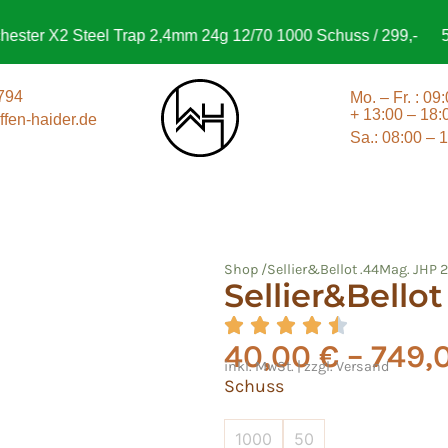
er X2 Steel Trap 2,4mm 24g 12/70 1000 Schuss / 299,-
500 
794
Mo. – Fr. : 09
+ 13:00 – 18:
fen-haider.de
Sa.: 08:00 – 
Shop /
Sellier&Bellot .44Mag. JHP 
Sellier&Bello
40,00
€
–
749,
inkl. MwSt. | zzgl. Versand
Schuss
1000
50