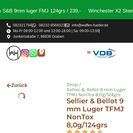
S&B 9mm luger FMJ 124grs / 239,-
Winchester X2 Steel 
082321794
08232-9568323
info@waffen-haider.de
Mo-Fr 09:00-12:00 und 13:00-18:00 | Sa: 09:00-13:00
Junkersstraße 7, 86836 Graben
0
Shop /
Zurück
Sellier & Bellot 9 mm Luger
TFMJ NonTox 8,0g/124grs
Sellier & Bellot 9
mm Luger TFMJ
NonTox
8,0g/124grs