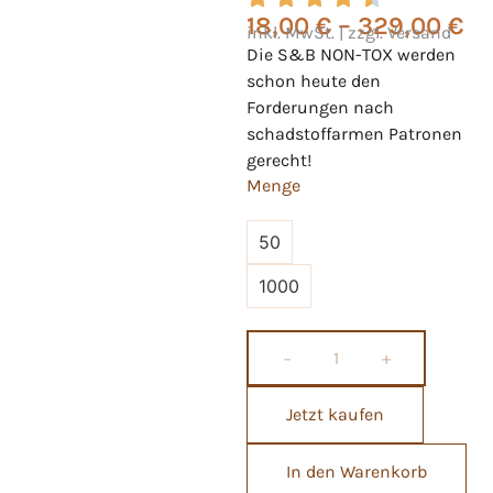
18,00
€
–
329,00
€
inkl. MwSt. | zzgl. Versand
Die S&B NON-TOX werden
schon heute den
Forderungen nach
schadstoffarmen Patronen
gerecht!
Menge
50
1000
−
+
Jetzt kaufen
In den Warenkorb