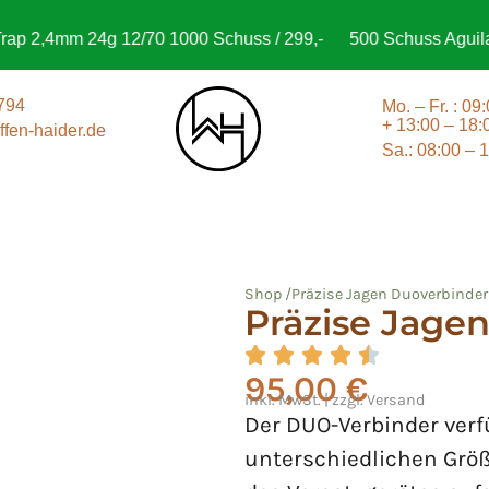
2,4mm 24g 12/70 1000 Schuss / 299,-
500 Schuss Aguila .30
794
Mo. – Fr. : 09
+ 13:00 – 18:
fen-haider.de
Sa.: 08:00 – 
Shop /
Präzise Jagen Duoverbinde
Präzise Jage
95,00
€
inkl. MwSt. | zzgl. Versand
Der DUO-Verbinder verf
unterschiedlichen Grö