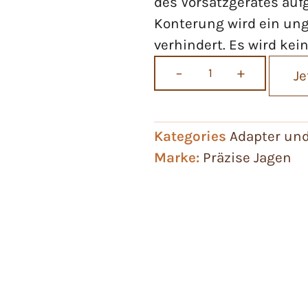
des Vorsatzgerätes aufg
Konterung wird ein ung
verhindert. Es wird kei
−
+
Je
Kategories
Adapter un
Marke:
Präzise Jagen