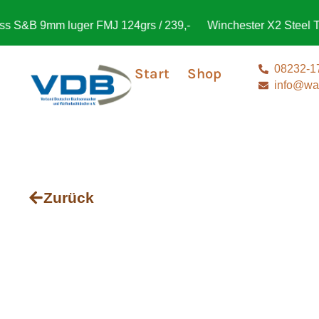
B 9mm luger FMJ 124grs / 239,-
Winchester X2 Steel Trap 
08232-1
Start
Shop
info@waf
Zurück