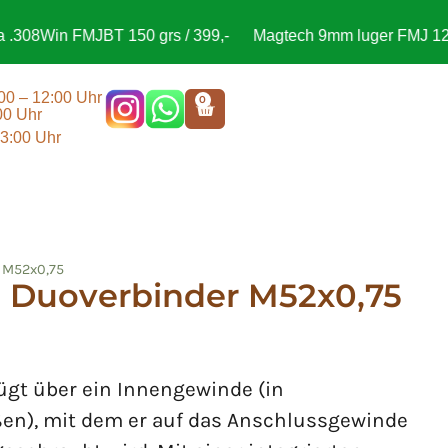
8Win FMJBT 150 grs / 399,-
Magtech 9mm luger FMJ 124gr 1
:00 – 12:00 Uhr
0
00 Uhr
13:00 Uhr
r M52x0,75
n Duoverbinder M52x0,75
ügt über ein Innengewinde (in
ßen), mit dem er auf das Anschlussgewinde