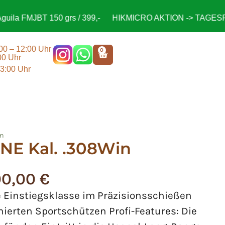
 FMJBT 150 grs / 399,-
HIKMICRO AKTION -> TAGESPREIS
:00 – 12:00 Uhr
0
00 Uhr
13:00 Uhr
in
ONE Kal. .308Win
00,00
€
ie Einstiegsklasse im Präzisionsschießen
nierten Sportschützen Profi-Features: Die