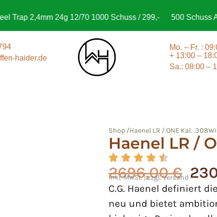
rap 2,4mm 24g 12/70 1000 Schuss / 299,-
500 Schuss Aguila
794
Mo. – Fr. : 09
+ 13:00 – 18:
fen-haider.de
Sa.: 08:00 – 
Shop /
Haenel LR / ONE Kal. .308W
Haenel LR / 
2696,00
€
23
inkl. MwSt. | zzgl. Versand
C.G. Haenel definiert d
neu und bietet ambitio