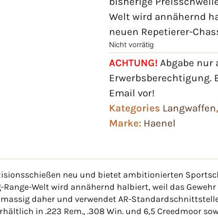
bisherige Preisschwelle
Welt wird annähernd ha
neuen Repetierer-Chas
Nicht vorrätig
ACHTUNG!
Abgabe nur a
Erwerbsberechtigung. B
Email vor!
Kategories
Langwaffen
Marke:
Haenel
äzisionsschießen neu und bietet ambitionierten Sportsc
ong-Range-Welt wird annähernd halbiert, weil das Gewe
massig daher und verwendet AR-Standardschnittstell
rhältlich in .223 Rem., .308 Win. und 6,5 Creedmoor s