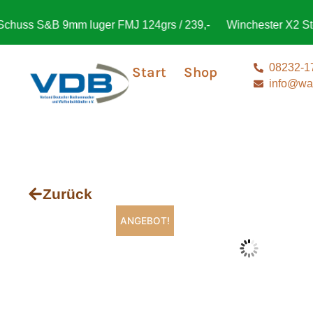
s S&B 9mm luger FMJ 124grs / 239,-
Winchester X2 Steel T
08232-1
Start
Shop
info@waf
Zurück
ANGEBOT!