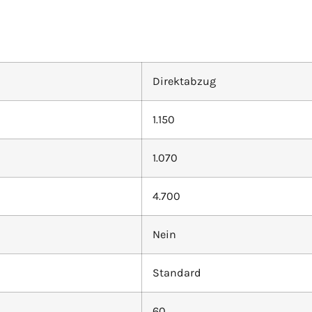
Direktabzug
1.150
1.070
4.700
Nein
Standard
60