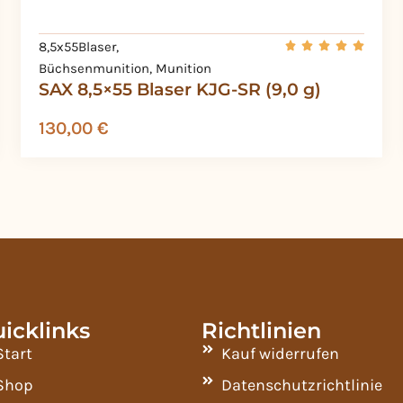
8,5x55Blaser
,
Büchsenmunition
,
Munition
SAX 8,5×55 Blaser KJG-SR (9,0 g)
130,00
€
icklinks
Richtlinien
Start
Kauf widerrufen
Shop
Datenschutzrichtlinie