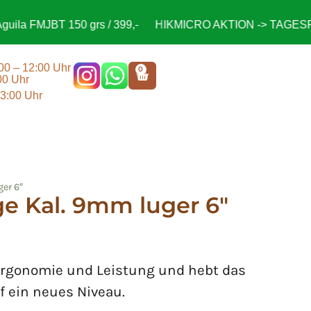
a FMJBT 150 grs / 399,-
HIKMICRO AKTION -> TAGESPREI
:00 – 12:00 Uhr
0
00 Uhr
13:00 Uhr
er 6″
ge Kal. 9mm luger 6″
 Ergonomie und Leistung und hebt das
 ein neues Niveau.