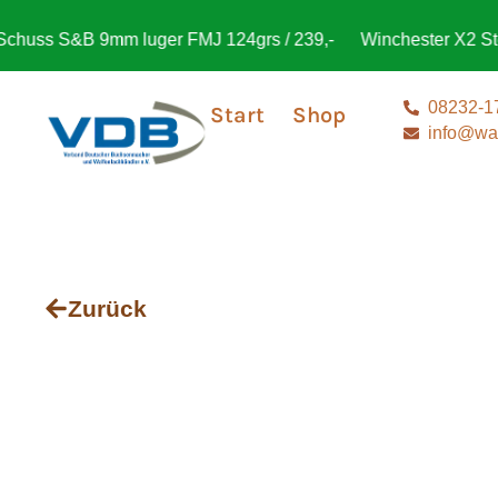
ss S&B 9mm luger FMJ 124grs / 239,-
Winchester X2 Steel
08232-1
Start
Shop
info@waf
Zurück