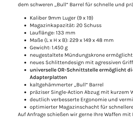
dem schweren „Bull“ Barrel für schnelle und prä
Kaliber 9mm Luger (9 x 19)
Magazinkapazität: 20 Schuss
Lauflänge: 133 mm
Maße (L x H x B): 229 x 149 x 48 mm
Gewicht: 1.450 g
neugestaltete Mündungskrone ermöglicht
neues Schlittendesign mit agressiven Grif
universelle OR-Schnittstelle ermöglicht
Adapterplatten
kaltgehämmerter „Bull“ Barrel
präziser Single-Action Abzug mit kurze
deutlich verbesserte Ergonomie und vermi
optimierter Magazinschacht für schnelle
Auf Anfrage schießen wir gerne Ihre Waffen mit