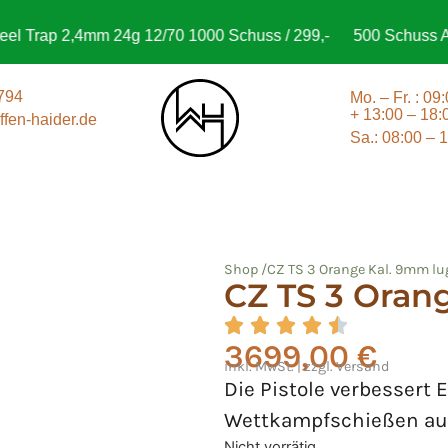
 Trap 2,4mm 24g 12/70 1000 Schuss / 299,-
500 Schuss Aguil
794
Mo. – Fr. : 09
+ 13:00 – 18:
fen-haider.de
Sa.: 08:00 – 
Shop /
CZ TS 3 Orange Kal. 9mm lug
CZ TS 3 Oran
3699,00
€
inkl. MwSt. | zzgl. Versand
Die Pistole verbessert
Wettkampfschießen auf
Nicht vorrätig