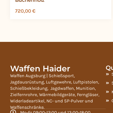
720,00
€
Waffen Haider
Qu
Waffen Augsburg | Schießsport,
Jagdausrüstung, Luftgewehre, Luftpistolen,
Schießbekleidung, Jagdwaffen, Munition,
Zielfernrohre, Wärmebildgeräte, Ferngläser,
Widerladeartikel, NC- und SP-Pulver und
Waffenschränke.
Mo-Fr 09:00-12:00 und 13:00-18:00