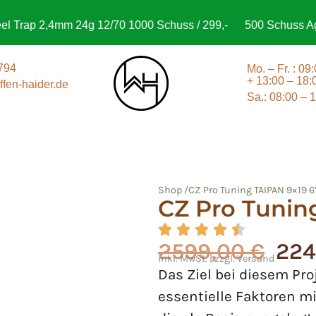
rap 2,4mm 24g 12/70 1000 Schuss / 299,-
500 Schuss Aguila
794
Mo. – Fr. : 09
+ 13:00 – 18:
fen-haider.de
Sa.: 08:00 – 
Shop /
CZ Pro Tuning TAIPAN 9×19 6
CZ Pro Tunin
2599,00
€
224
inkl. MwSt. | zzgl. Versand
Das Ziel bei diesem Proj
essentielle Faktoren m