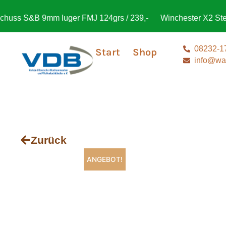
s S&B 9mm luger FMJ 124grs / 239,-
Winchester X2 Steel T
08232-1
Start
Shop
info@waf
Zurück
ANGEBOT!