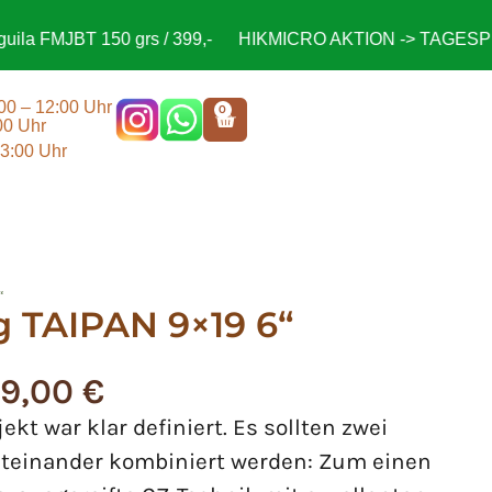
 FMJBT 150 grs / 399,-
HIKMICRO AKTION -> TAGESPREIS
:00 – 12:00 Uhr
0
00 Uhr
13:00 Uhr
“
g TAIPAN 9×19 6“
9,00
€
ekt war klar definiert. Es sollten zwei
iteinander kombiniert werden: Zum einen