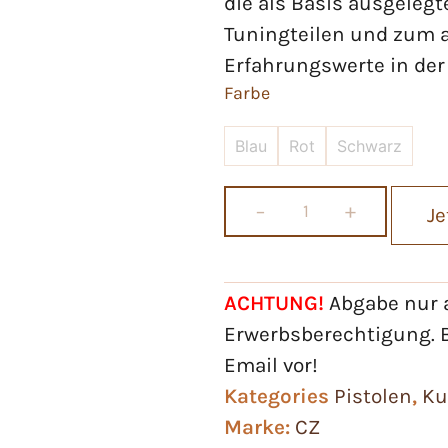
die als Basis ausgelegt
Tuningteilen und zum 
Erfahrungswerte in der
Farbe
Blau
Rot
Schwarz
−
+
Je
ACHTUNG!
Abgabe nur a
Erwerbsberechtigung. B
Email vor!
Kategories
Pistolen
,
Ku
Marke:
CZ