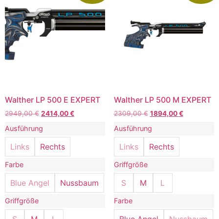
Walther LP 500 E EXPERT
Walther LP 500 M EXPERT
2949,00
€
2414,00
€
2309,00
€
1894,00
€
Ausführung
Ausführung
Links
Rechts
Links
Rechts
Farbe
Griffgröße
Blue Angel
Nussbaum
S
M
L
Griffgröße
Farbe
S
M
L
Blue Angel
Nussbaum