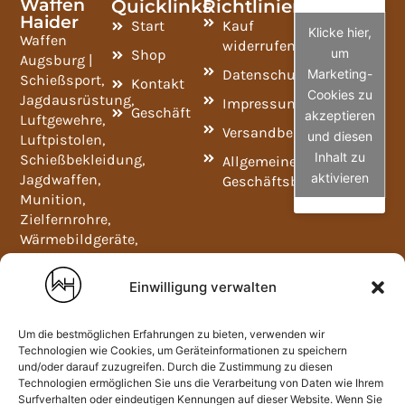
Waffen
Quicklinks
Richtlinien
Haider
Start
Kauf
Klicke hier,
Waffen
widerrufen
um
Shop
Augsburg |
Datenschutzrichtlinie
Marketing-
Schießsport,
Kontakt
Cookies zu
Jagdausrüstung,
Impressum
Geschäft
akzeptieren
Luftgewehre,
Versandbedingungen
und diesen
Luftpistolen,
Inhalt zu
Schießbekleidung,
Allgemeine
aktivieren
Jagdwaffen,
Geschäftsbedingungen
Munition,
Zielfernrohre,
Wärmebildgeräte,
Ferngläser,
Widerladeartikel,
Einwilligung verwalten
NC- und SP-
Pulver und
Um die bestmöglichen Erfahrungen zu bieten, verwenden wir
Waffenschränke.
Technologien wie Cookies, um Geräteinformationen zu speichern
Mo-Fr
und/oder darauf zuzugreifen. Durch die Zustimmung zu diesen
09:00-
Technologien ermöglichen Sie uns die Verarbeitung von Daten wie Ihrem
12:00
Surfverhalten oder eindeutigen Kennungen auf dieser Website. Wenn Sie