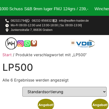
000 Schuss S&B 9mm luger FMJ 124grs / 239,-
Wincheste
082321794
08232-9568323
info@waffen-haider.de
Mo-Fr 09:00-12:00 und 13:00-18:00 | Sa: 09:00-13:00
Junkersstraße 7, 86836 Graben
0
Start
/ Produkte verschlagwortet mit „LP500“
LP500
Alle 6 Ergebnisse werden angezeigt
Angebot!
Angebot!