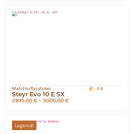
Matchluftpistolen
4.8
Steyr Evo 10 E SX
2875,00
€
–
3000,00
€
Lagernd!