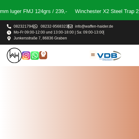
uger FMJ 124grs / 239,-
Winchester X2 Steel Trap 2,4m
082321794
08232-9568323
info@waffen-haider.de
Mo-Fr 09:00-12:00 und 13:00-18:00 | Sa: 09:00-13:00
Junkersstraße 7, 86836 Graben
0