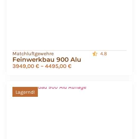
Matchluftgewehre
4.8
Feinwerkbau 900 Alu
3949,00
€
–
4495,00
€
Lagernd!