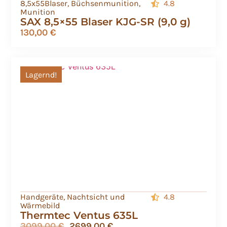
8,5x55Blaser
,
Büchsenmunition
,
4.8
Munition
SAX 8,5×55 Blaser KJG-SR (9,0 g)
130,00
€
Lagernd!
Handgeräte
,
Nachtsicht und
4.8
Wärmebild
Thermtec Ventus 635L
3099,00
€
2699,00
€