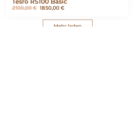
Tesro RS100 Basic
2100,00
€
1850,00
€
Mehr laden
Waffen
Quicklinks
Richtlinien
Haider
Start
Kauf
Waffen
widerrufen
Shop
Augsburg |
Datenschutzrichtlinie
Schießsport,
Kontakt
Jagdausrüstung,
Impressum
Geschäft
Luftgewehre,
Versandbedingungen
Luftpistolen,
Schießbekleidung,
Allgemeine
Jagdwaffen,