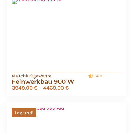
Matchluftgewehre
4.8
Feinwerkbau 900 W
3949,00
€
–
4469,00
€
Lagernd!