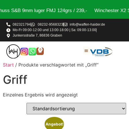
uss S&B 9mm luger FMJ 124grs / 239,-
Winchester X2 S
082321794
08232-9568323
info@waffen-haider.de
Mo-Fr 09:00-12:00 und 13:00-18:00 | Sa: 09:00-13:00
Junkersstraße 7, 86836 Graben
0
Start
/ Produkte verschlagwortet mit „Griff“
Griff
Einzelnes Ergebnis wird angezeigt
Angebot!