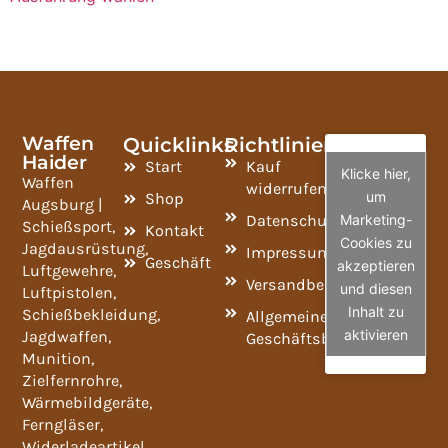
Waffen
Quicklinks
Richtlinien
Haider
Start
Kauf
Klicke hier,
Waffen
widerrufen
um
Shop
Augsburg |
Datenschutzrichtlinie
Marketing-
Schießsport,
Kontakt
Cookies zu
Jagdausrüstung,
Impressum
Geschäft
akzeptieren
Luftgewehre,
Versandbedingungen
und diesen
Luftpistolen,
Inhalt zu
Schießbekleidung,
Allgemeine
aktivieren
Jagdwaffen,
Geschäftsbedingungen
Munition,
Zielfernrohre,
Wärmebildgeräte,
Ferngläser,
Widerladeartikel,