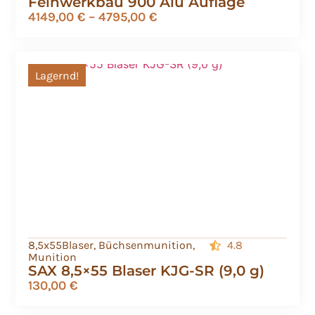
Feinwerkbau 900 Alu Auflage
4149,00
€
–
4795,00
€
Lagernd!
8,5x55Blaser
,
Büchsenmunition
,
4.8
Munition
SAX 8,5×55 Blaser KJG-SR (9,0 g)
130,00
€