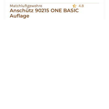
Matchluftgewehre
4.8
Anschütz 90215 ONE BASIC
Auflage
3720,00
€
3169,00
€
Mehr laden
Waffen
Quicklinks
Richtlinien
Haider
Start
Kauf
Waffen
widerrufen
Shop
Augsburg |
Datenschutzrichtlinie
Schießsport,
Kontakt
Jagdausrüstung,
Impressum
Geschäft
Luftgewehre,