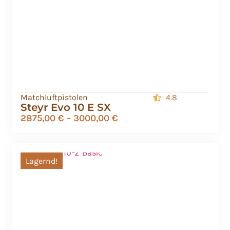
Matchluftpistolen
4.8
Steyr Evo 10 E SX
2875,00
€
–
3000,00
€
Lagernd!