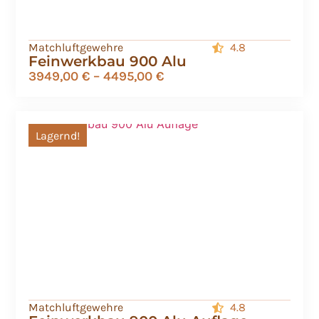
Matchluftgewehre
4.8
Feinwerkbau 900 Alu
3949,00
€
–
4495,00
€
Lagernd!
Matchluftgewehre
4.8