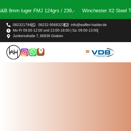
9mm luger FMJ 124grs / 239,-
Winchester X2 Steel Trap
082321794
08232-9568323
info@waffen-haider.de
Mo-Fr 09:00-12:00 und 13:00-18:00 | Sa: 09:00-13:00
Junkersstraße 7, 86836 Graben
0