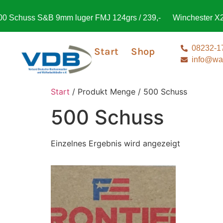
Schuss S&B 9mm luger FMJ 124grs / 239,-
Winchester X2 S
08232-1
Start
Shop
info@waf
Start
/ Produkt Menge / 500 Schuss
500 Schuss
Einzelnes Ergebnis wird angezeigt