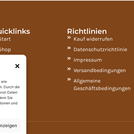
icklinks
Richtlinien
Start
Kauf widerrufen
Shop
Datenschutzrichtlinie
Kontakt
Impressum
Geschäft
Versandbedingungen
Allgemeine
 wie
n. Durch die
Geschäftsbedingungen
 von Daten
Wenn Sie
tionen und
anzeigen