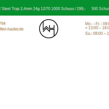
teel Trap 2,4mm 24g 12/70 1000 Schuss / 299,-
500 Schuss 
794
Mo. – Fr. : 09
+ 13:00 – 18:
fen-haider.de
Sa.: 08:00 – 