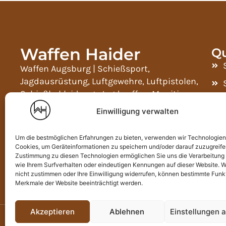
Waffen Haider
Qu
Waffen Augsburg | Schießsport,
Jagdausrüstung, Luftgewehre, Luftpistolen,
Schießbekleidung, Jagdwaffen, Munition,
Zielfernrohre, Wärmebildgeräte, Ferngläser,
Einwilligung verwalten
Widerladeartikel, NC- und SP-Pulver und
Waffenschränke.
Um die bestmöglichen Erfahrungen zu bieten, verwenden wir Technologien
Mo-Fr 09:00-12:00 und 13:00-18:00
Cookies, um Geräteinformationen zu speichern und/oder darauf zuzugreife
Zustimmung zu diesen Technologien ermöglichen Sie uns die Verarbeitung
Sa: 09:00-13:00
wie Ihrem Surfverhalten oder eindeutigen Kennungen auf dieser Website. 
nicht zustimmen oder Ihre Einwilligung widerrufen, können bestimmte Funk
Junkersstraße 7, 86836 Graben
Merkmale der Website beeinträchtigt werden.
Akzeptieren
Ablehnen
Einstellungen 
Copyright © 2026 Waffen Augsburg-Landsberg