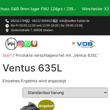
huss S&B 9mm luger FMJ 124grs / 239,-
Winchester X2 S
082321794
08232-9568323
info@waffen-haider.de
Mo-Fr 09:00-12:00 und 13:00-18:00 | Sa: 09:00-13:00
Junkersstraße 7, 86836 Graben
0
Start
/ Produkte verschlagwortet mit „Ventus 635L“
Ventus 635L
Einzelnes Ergebnis wird angezeigt
Angebot!