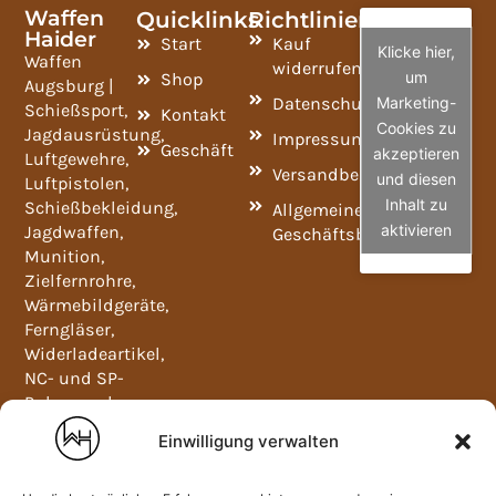
Waffen
Quicklinks
Richtlinien
Haider
Start
Kauf
Klicke hier,
Waffen
widerrufen
um
Shop
Augsburg |
Datenschutzrichtlinie
Marketing-
Schießsport,
Kontakt
Cookies zu
Jagdausrüstung,
Impressum
Geschäft
akzeptieren
Luftgewehre,
Versandbedingungen
und diesen
Luftpistolen,
Inhalt zu
Schießbekleidung,
Allgemeine
aktivieren
Jagdwaffen,
Geschäftsbedingungen
Munition,
Zielfernrohre,
Wärmebildgeräte,
Ferngläser,
Widerladeartikel,
NC- und SP-
Pulver und
Waffenschränke.
Einwilligung verwalten
Mo-Fr
09:00-
12:00