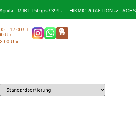
uila FMJBT 150 grs / 399,-
HIKMICRO AKTION -> TAGESPR
:00 – 12:00 Uhr
0
00 Uhr
13:00 Uhr