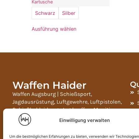
Kartusche
Schwarz
Silber
Ausführung wählen
Waffen Haider
Qu
Waffen Augsburg | Schießsport,
Jagdausrüstung, Luftgewehre, Luftpistolen,
Schießbekleidung, Jagdwaffen, Munition,
Zielfernrohre, Wärmebildgeräte, Ferngläser,
Einwilligung verwalten
Widerladeartikel, NC- und SP-Pulver und
Waffenschränke.
Um die bestmöglichen Erfahrungen zu bieten, verwenden wir Technologien