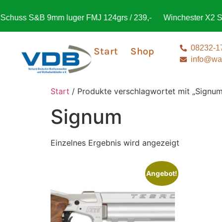
huss S&B 9mm luger FMJ 124grs / 239,-
Winchester X2 Ste
08232-1
Start
Shop
info@waf
Start
/ Produkte verschlagwortet mit „Signum
Signum
Einzelnes Ergebnis wird angezeigt
Angebot!