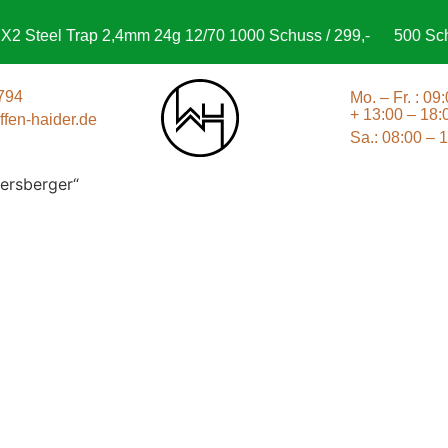
 Steel Trap 2,4mm 24g 12/70 1000 Schuss / 299,-
500 Schus
794
Mo. – Fr. : 09
+ 13:00 – 18:
fen-haider.de
Sa.: 08:00 – 
ersberger“