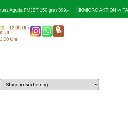
s Aguila FMJBT 150 grs / 399,-
HIKMICRO AKTION -> TAG
:00 – 12:00 Uhr
0
00 Uhr
13:00 Uhr