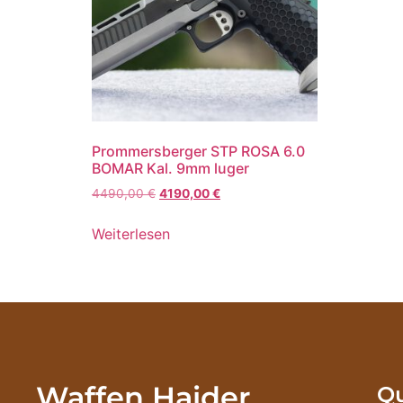
Prommersberger STP ROSA 6.0
BOMAR Kal. 9mm luger
4490,00
€
4190,00
€
Weiterlesen
Waffen Haider
Qu