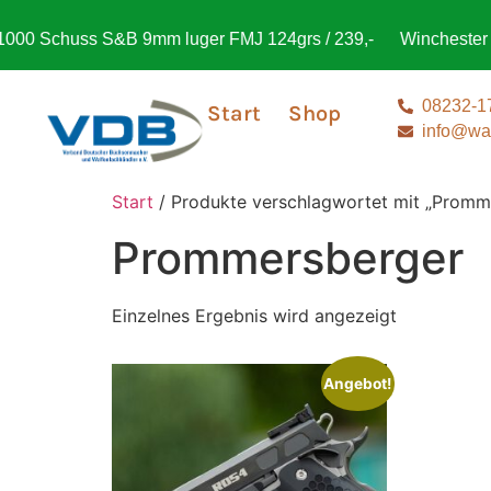
00 Schuss S&B 9mm luger FMJ 124grs / 239,-
Winchester X2
08232-1
Start
Shop
info@waf
Start
/ Produkte verschlagwortet mit „Promm
Prommersberger
Einzelnes Ergebnis wird angezeigt
Angebot!