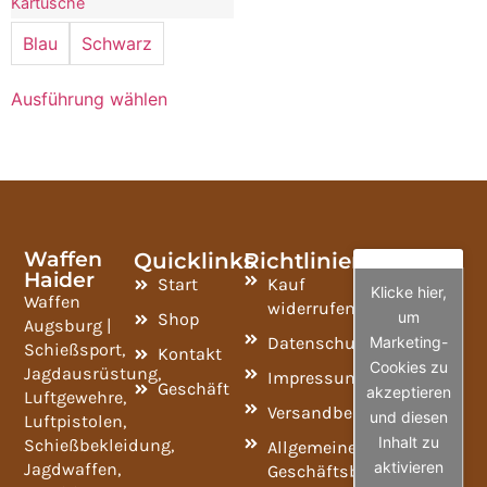
Kartusche
Blau
Schwarz
Ausführung wählen
Waffen
Quicklinks
Richtlinien
Haider
Start
Kauf
Klicke hier,
Waffen
widerrufen
um
Shop
Augsburg |
Datenschutzrichtlinie
Marketing-
Schießsport,
Kontakt
Cookies zu
Jagdausrüstung,
Impressum
Geschäft
akzeptieren
Luftgewehre,
Versandbedingungen
und diesen
Luftpistolen,
Inhalt zu
Schießbekleidung,
Allgemeine
aktivieren
Jagdwaffen,
Geschäftsbedingungen