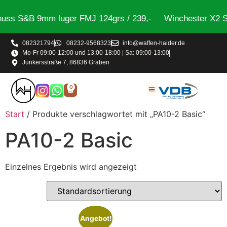
uss S&B 9mm luger FMJ 124grs / 239,-
Winchester X2 St
082321794
08232-9568323
info@waffen-haider.de
Mo-Fr 09:00-12:00 und 13:00-18:00 | Sa: 09:00-13:00
Junkersstraße 7, 86836 Graben
0
Start
/ Produkte verschlagwortet mit „PA10-2 Basic“
PA10-2 Basic
Einzelnes Ergebnis wird angezeigt
Angebot!