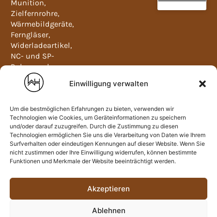
Munition,
Zielfernrohre,
Wärmebildgeräte,
Ferngläser,
Widerladeartikel,
NC- und SP-
Pulver und
Waffenschränke.
Einwilligung verwalten
Mo-Fr
09:00-
12:00
Um die bestmöglichen Erfahrungen zu bieten, verwenden wir
und
Technologien wie Cookies, um Geräteinformationen zu speichern
und/oder darauf zuzugreifen. Durch die Zustimmung zu diesen
13:00-
Technologien ermöglichen Sie uns die Verarbeitung von Daten wie Ihrem
18:00
Surfverhalten oder eindeutigen Kennungen auf dieser Website. Wenn Sie
nicht zustimmen oder Ihre Einwilligung widerrufen, können bestimmte
Sa:
Funktionen und Merkmale der Website beeinträchtigt werden.
09:00-
13:00
Akzeptieren
Junkersstraße
7, 86836
Ablehnen