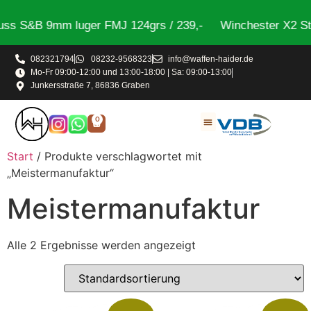
ss S&B 9mm luger FMJ 124grs / 239,-
Winchester X2 Ste
082321794
08232-9568323
info@waffen-haider.de
Mo-Fr 09:00-12:00 und 13:00-18:00 | Sa: 09:00-13:00
Junkersstraße 7, 86836 Graben
0
Start
/ Produkte verschlagwortet mit
„Meistermanufaktur“
Meistermanufaktur
Alle 2 Ergebnisse werden angezeigt