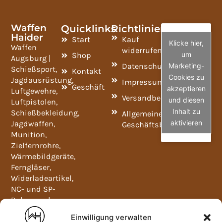
Waffen
Quicklinks
Richtlinien
Haider
Start
Kauf
Klicke hier,
Waffen
widerrufen
um
Shop
Augsburg |
Datenschutzrichtlinie
Marketing-
Schießsport,
Kontakt
Cookies zu
Jagdausrüstung,
Impressum
Geschäft
akzeptieren
Luftgewehre,
Versandbedingungen
und diesen
Luftpistolen,
Inhalt zu
Schießbekleidung,
Allgemeine
aktivieren
Jagdwaffen,
Geschäftsbedingungen
Munition,
Zielfernrohre,
Wärmebildgeräte,
Ferngläser,
Widerladeartikel,
NC- und SP-
Pulver und
Waffenschränke.
Einwilligung verwalten
Mo-Fr