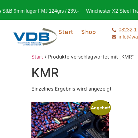
&B 9mm luger FMJ 124grs / 239,-
Winchester X2 Steel Trap
08232-1
Start
Shop
info@waf
Start
/ Produkte verschlagwortet mit „KMR“
KMR
Einzelnes Ergebnis wird angezeigt
Angebot!