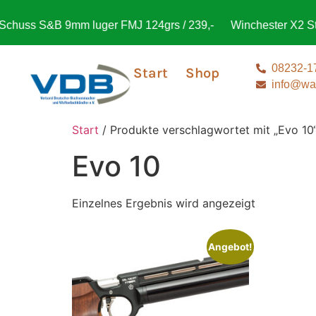
huss S&B 9mm luger FMJ 124grs / 239,-
Winchester X2 Stee
08232-1
Start
Shop
info@waf
Start
/ Produkte verschlagwortet mit „Evo 10
Evo 10
Einzelnes Ergebnis wird angezeigt
Angebot!