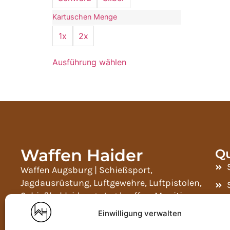
Kartuschen Menge
1x
2x
Ausführung wählen
Waffen Haider
Qu
Waffen Augsburg | Schießsport,
Jagdausrüstung, Luftgewehre, Luftpistolen,
Schießbekleidung, Jagdwaffen, Munition,
Zielfernrohre, Wärmebildgeräte, Ferngläser,
Einwilligung verwalten
Widerladeartikel, NC- und SP-Pulver und