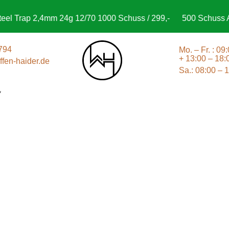
l Trap 2,4mm 24g 12/70 1000 Schuss / 299,-
500 Schuss Agu
794
Mo. – Fr. : 09
+ 13:00 – 18:
fen-haider.de
Sa.: 08:00 – 
“