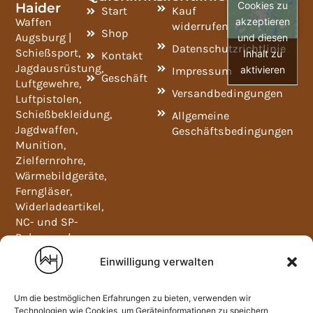
Haider
Cookies zu
Start
Kauf
Waffen
akzeptieren
widerrufen
Shop
Augsburg |
und diesen
Datenschutzrichtlinie
Schießsport,
Inhalt zu
Kontakt
Jagdausrüstung,
aktivieren
Impressum
Geschäft
Luftgewehre,
Versandbedingungen
Luftpistolen,
Schießbekleidung,
Allgemeine
Jagdwaffen,
Geschäftsbedingungen
Munition,
Zielfernrohre,
Wärmebildgeräte,
Ferngläser,
Widerladeartikel,
NC- und SP-
Pulver und
Waffenschränke.
Einwilligung verwalten
Mo-Fr
09:00-
12:00
Um die bestmöglichen Erfahrungen zu bieten, verwenden wir
und
Technologien wie Cookies, um Geräteinformationen zu speichern