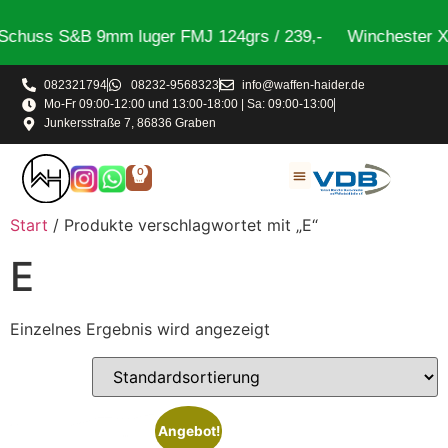
Schuss S&B 9mm luger FMJ 124grs / 239,-
Winchester X2
082321794
08232-9568323
info@waffen-haider.de
Mo-Fr 09:00-12:00 und 13:00-18:00 | Sa: 09:00-13:00
Junkersstraße 7, 86836 Graben
0
Start
/ Produkte verschlagwortet mit „E“
E
Einzelnes Ergebnis wird angezeigt
Angebot!