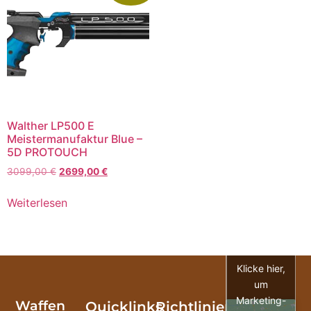
Walther LP500 E
Meistermanufaktur Blue –
5D PROTOUCH
3099,00
€
2699,00
€
Weiterlesen
Klicke hier,
um
Marketing-
Waffen
Quicklinks
Richtlinien