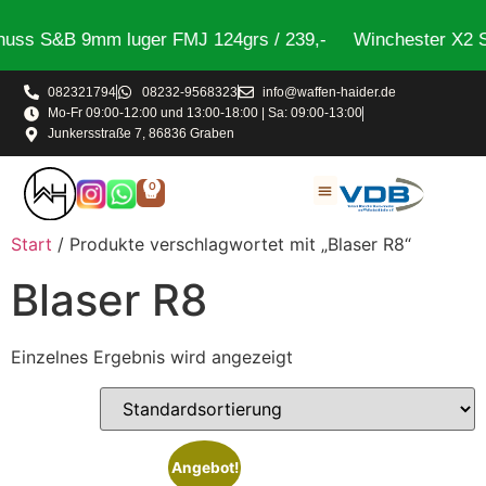
uss S&B 9mm luger FMJ 124grs / 239,-
Winchester X2 St
082321794
08232-9568323
info@waffen-haider.de
Mo-Fr 09:00-12:00 und 13:00-18:00 | Sa: 09:00-13:00
Junkersstraße 7, 86836 Graben
0
Start
/ Produkte verschlagwortet mit „Blaser R8“
Blaser R8
Einzelnes Ergebnis wird angezeigt
Angebot!