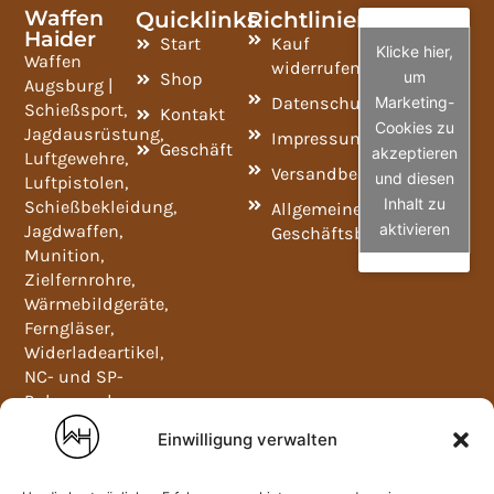
Waffen
Quicklinks
Richtlinien
Haider
Start
Kauf
Klicke hier,
Waffen
widerrufen
um
Shop
Augsburg |
Datenschutzrichtlinie
Marketing-
Schießsport,
Kontakt
Cookies zu
Jagdausrüstung,
Impressum
Geschäft
akzeptieren
Luftgewehre,
Versandbedingungen
und diesen
Luftpistolen,
Inhalt zu
Schießbekleidung,
Allgemeine
aktivieren
Jagdwaffen,
Geschäftsbedingungen
Munition,
Zielfernrohre,
Wärmebildgeräte,
Ferngläser,
Widerladeartikel,
NC- und SP-
Pulver und
Waffenschränke.
Einwilligung verwalten
Mo-Fr
09:00-
12:00