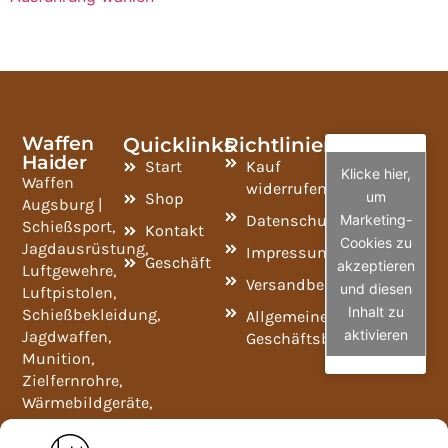
Waffen
Quicklinks
Richtlinien
Haider
Start
Kauf
Klicke hier,
Waffen
widerrufen
um
Shop
Augsburg |
Datenschutzrichtlinie
Marketing-
Schießsport,
Kontakt
Cookies zu
Jagdausrüstung,
Impressum
Geschäft
akzeptieren
Luftgewehre,
Versandbedingungen
und diesen
Luftpistolen,
Inhalt zu
Schießbekleidung,
Allgemeine
aktivieren
Jagdwaffen,
Geschäftsbedingungen
Munition,
Zielfernrohre,
Wärmebildgeräte,
Ferngläser,
Widerladeartikel,