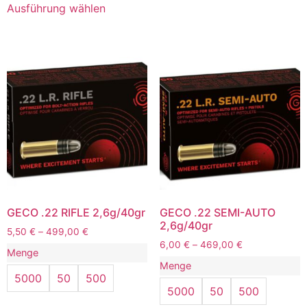
Ausführung wählen
GECO .22 RIFLE 2,6g/40gr
GECO .22 SEMI-AUTO
2,6g/40gr
5,50
€
–
499,00
€
6,00
€
–
469,00
€
Menge
Menge
5000
50
500
5000
50
500