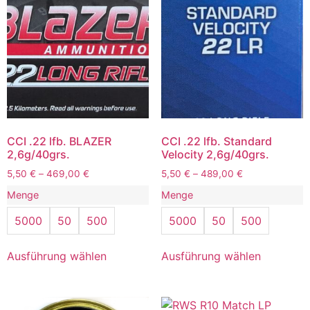
CCI .22 lfb. BLAZER
CCI .22 lfb. Standard
2,6g/40grs.
Velocity 2,6g/40grs.
5,50
€
–
469,00
€
5,50
€
–
489,00
€
Menge
Menge
5000
50
500
5000
50
500
Ausführung wählen
Ausführung wählen