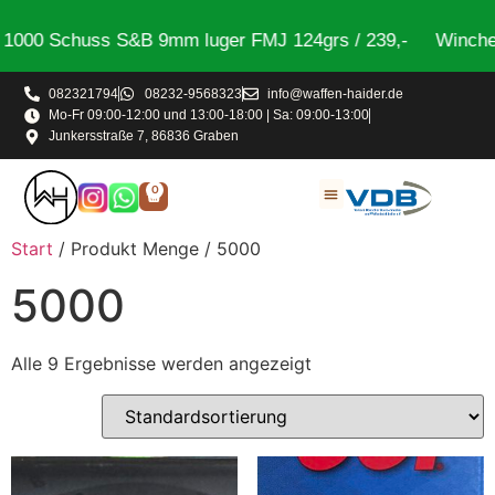
000 Schuss S&B 9mm luger FMJ 124grs / 239,-
Wincheste
082321794
08232-9568323
info@waffen-haider.de
Mo-Fr 09:00-12:00 und 13:00-18:00 | Sa: 09:00-13:00
Junkersstraße 7, 86836 Graben
0
Start
/ Produkt Menge / 5000
5000
Alle 9 Ergebnisse werden angezeigt