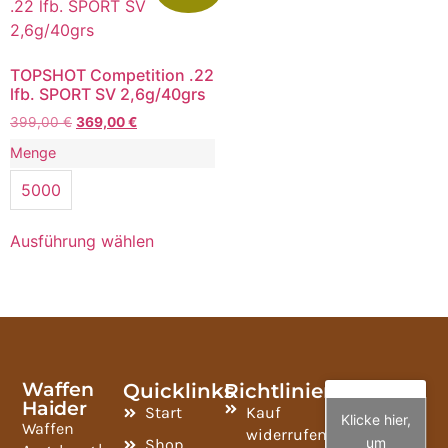
TOPSHOT Competition .22
lfb. SPORT SV 2,6g/40grs
399,00
€
369,00
€
Menge
5000
Ausführung wählen
Waffen
Quicklinks
Richtlinien
Haider
Start
Kauf
Klicke hier,
Waffen
widerrufen
um
Shop