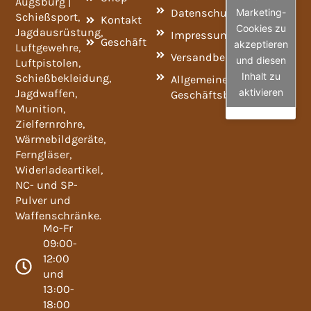
Augsburg |
Datenschutzrichtlinie
Marketing-
Schießsport,
Kontakt
Cookies zu
Jagdausrüstung,
Impressum
Geschäft
akzeptieren
Luftgewehre,
Versandbedingungen
und diesen
Luftpistolen,
Inhalt zu
Schießbekleidung,
Allgemeine
aktivieren
Jagdwaffen,
Geschäftsbedingungen
Munition,
Zielfernrohre,
Wärmebildgeräte,
Ferngläser,
Widerladeartikel,
NC- und SP-
Pulver und
Waffenschränke.
Mo-Fr
09:00-
12:00
und
13:00-
18:00